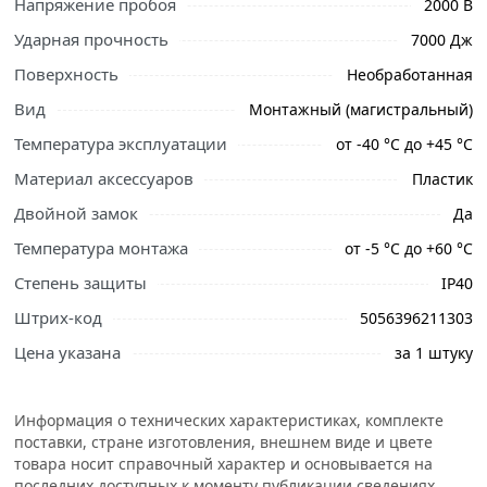
Напряжение пробоя
2000 В
правильный выбор и заказать онлайн. Наши
профессиональные менеджеры обработают заказ и
Ударная прочность
7000 Дж
свяжутся с Вами для согласования условий доставки
Поверхность
Необработанная
или самовывоза.
Вид
Монтажный (магистральный)
Условия доставки и цены на товар Парапетный кабель-
Температура эксплуатации
от -40 °С до +45 °С
канал ЭРА 100x60, белый, 2м, 4/112 Б0048448 из
категории
Кабель - каналы и комплектующие
Материал аксессуаров
Пластик
действительны в Москве и области.
Двойной замок
Да
Температура монтажа
от -5 °С до +60 °С
Степень защиты
IP40
Штрих-код
5056396211303
Цена указана
за 1 штуку
Информация о технических характеристиках, комплекте
поставки, стране изготовления, внешнем виде и цвете
товара носит справочный характер и основывается на
последних доступных к моменту публикации сведениях