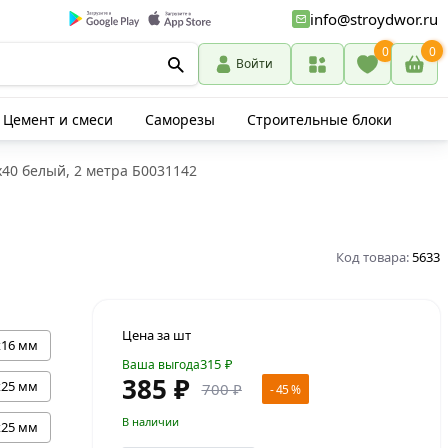
info@stroydwor.ru
0
0
Войти
Цемент и смеси
Саморезы
Строительные блоки
x40 белый, 2 метра Б0031142
Код товара:
5633
Цена за шт
х16 мм
315
₽
Ваша выгода
385 ₽
х25 мм
700 ₽
- 45 %
В наличии
х25 мм