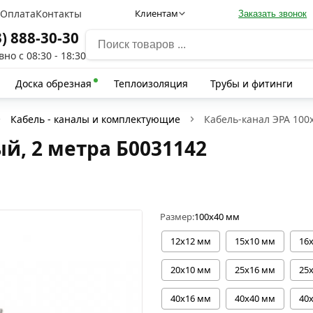
а
Оплата
Контакты
Клиентам
Заказать звонок
3) 888-30-30
но с 08:30 - 18:30
Доска обрезная
Теплоизоляция
Трубы и фитинги
Кабель - каналы и комплектующие
Кабель-канал ЭРА 100
й, 2 метра Б0031142
Размер:
100х40 мм
12х12 мм
15х10 мм
16
20х10 мм
25х16 мм
25
40х16 мм
40х40 мм
40