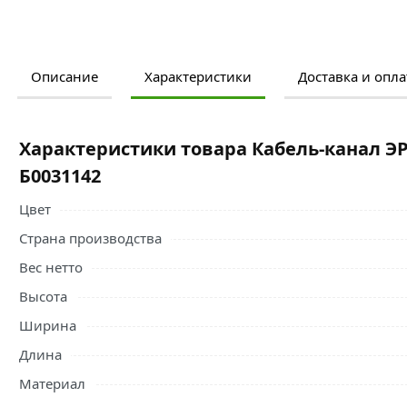
Описание
Характеристики
Доставка и опла
Ознакомьтесь с подробными характеристиками, описание
правильный выбор и заказать онлайн. Наши профессио
свяжутся с Вами для согласования условий доставки или
Характеристики товара Кабель-канал ЭР
Условия доставки и цены на товар Кабель-канал ЭРА 100
Б0031142
Кабель - каналы и комплектующие
действительны в Моск
Цвет
Страна производства
Вес нетто
Высота
Ширина
Длина
Материал