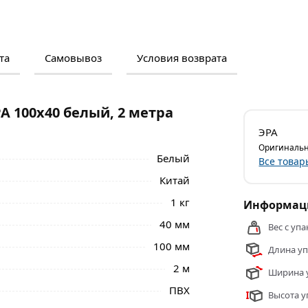
та
Самовывоз
Условия возврата
м и отзывами о товаре, чтобы сделать
нальные менеджеры обработают заказ и
 самовывоза.
А 100x40 белый, 2 метра
x40 белый, 2 метра Б0031142 из категории
ЭРА
ве и области.
Оригинальн
Белый
Все товар
Китай
1 кг
Информаци
40 мм
Вес с упа
100 мм
Длина уп
2 м
Ширина у
ПВХ
Высота у