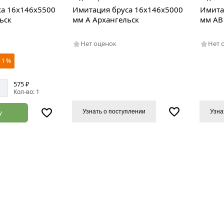
са 16х146х5500
Имитация бруса 16х146х5000
Имита
ьск
мм А Архангельск
мм АВ
Нет оценок
Нет 
- 1 %
575 ₽
Кол-во: 1
Узнать о поступлении
Узна
у