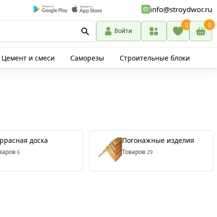
info@stroydwor.ru
0
0
Войти
Цемент и смеси
Саморезы
Строительные блоки
ррасная доска
Погонажные изделия
варов
Товаров
6
29