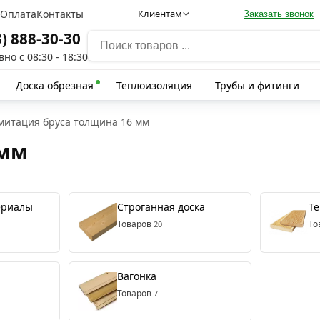
а
Оплата
Контакты
Клиентам
Заказать звонок
3) 888-30-30
но с 08:30 - 18:30
Доска обрезная
Теплоизоляция
Трубы и фитинги
митация бруса толщина 16 мм
 мм
ериалы
Строганная доска
Те
Товаров
То
20
Вагонка
Товаров
7