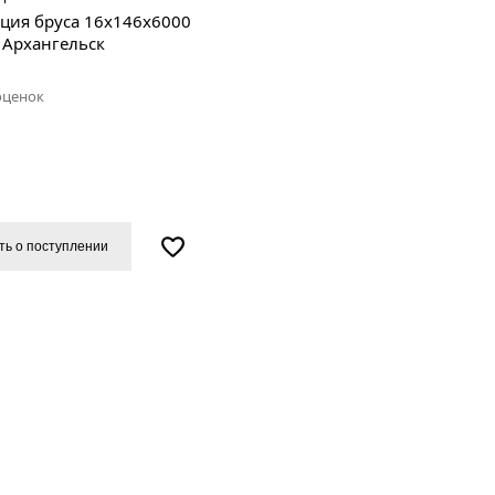
ция бруса 16х146х6000
 Архангельск
оценок
ть о поступлении