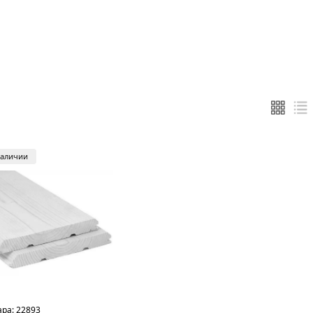
наличии
ара:
22893