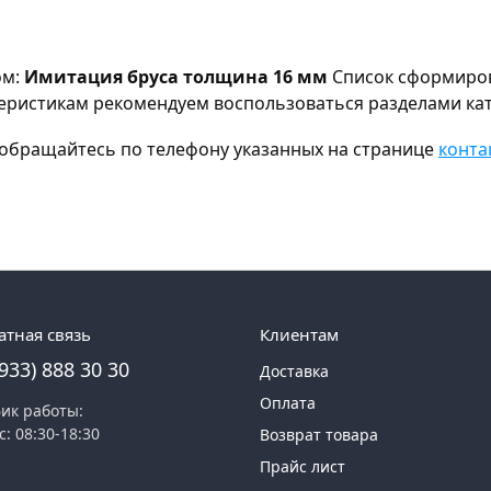
ом:
Имитация бруса толщина 16 мм
Список сформиров
ктеристикам рекомендуем воспользоваться разделами ка
а, обращайтесь по телефону указанных на странице
конта
атная связь
Клиентам
(933) 888 30 30
Доставка
Оплата
ик работы:
с: 08:30-18:30
Возврат товара
Прайс лист