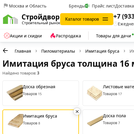
Москва и Область
Бренды
Прайс лист
Доставк
+7 (93
Стройдвор
Каталог товаров
Строительный рынок
Ежеднев
Акции и скидки
Распродажа
Товары для дачи
Главная
Пиломатериалы
Имитация бруса
И
Имитация бруса толщина 16
Найдено товаров:
3
Доска обрезная
Листовые мат
Товаров
Товаров
15
17
Доска пола
Имитация бруса
Товаров
Товаров
7
8