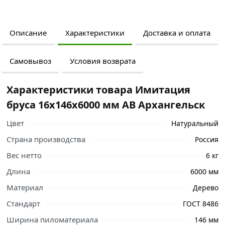
Описание
Характеристики
Доставка и оплата
Самовывоз
Условия возврата
Характеристики товара Имитация
бруса 16х146х6000 мм АВ Архангельск
Цвет
Натуральный
Страна производства
Россия
Вес нетто
6 кг
Длина
6000 мм
Ознакомьтесь с подробными характеристиками,
Материал
Дерево
описанием и отзывами о товаре, чтобы сделать
правильный выбор и заказать онлайн. Наши
Стандарт
ГОСТ 8486
профессиональные менеджеры обработают заказ и
Ширина пиломатериала
146 мм
свяжутся с Вами для согласования условий доставки