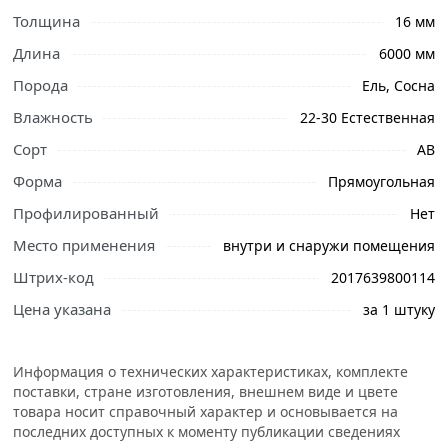
или самовывоза.
Толщина
16 мм
Длина
6000 мм
Является качественной заменой натуральному изделию
и представляет собой одну из разновидностей вагонки
Порода
Ель, Сосна
– тонкая обшивочная доска, продукт переработки
Влажность
22-30 Естественная
древесины, оснащенный специальным соединением
Сорт
«шип-паз».
АВ
Форма
Прямоугольная
Это многофункциональный материал, имеющий
широкий спектр применения в строительной и
Профилированный
Нет
хозяйственно-бытовой деятельности. Отлично
Место применения
внутри и снаружи помещения
подходит для внешней и внутренней отделки стен,
Штрих-код
2017639800114
состоящих из различных материалов: кирпич,
пеноблоки, бетон, дерево и прочие.
Цена указана
за 1 штуку
Фактически универсальные габариты, легкие в работе и
простые в монтаже. Также продукция этого вида имеет
Информация о технических характеристиках, комплекте
высокие прочностные характеристики, такие как
поставки, стране изготовления, внешнем виде и цвете
долговечность, крепость, надежность.
товара носит справочный характер и основывается на
последних доступных к моменту публикации сведениях
Условия доставки и цены на товар Имитация бруса