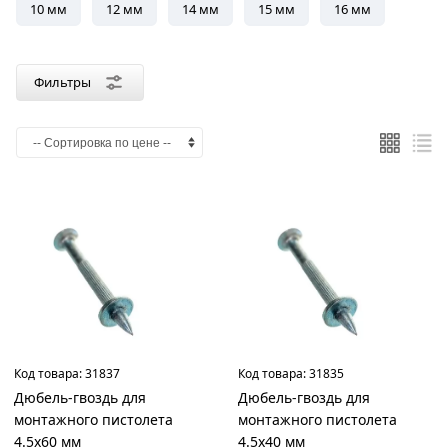
Цинк
10 мм
12 мм
14 мм
15 мм
16 мм
Фильтры
Страна
производства
Китай
Материал
Сталь
Диаметр
Код товара:
31837
Код товара:
31835
4.5
Дюбель-гвоздь для
Дюбель-гвоздь для
мм
монтажного пистолета
монтажного пистолета
4.5х60 мм
4.5х40 мм