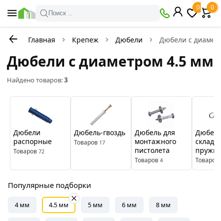
×
0
0
Фильтры
Поиск ..
Главная
Крепеж
Дюбели
Дюбели с диаметр
В
Со
наличии
скидкой
Дюбели с диаметром 4.5 мм
Найдено товаров:
3
Цена
руб.
—
Дюбели
Дюбель-гвоздь
Дюбель для
Дюбел
распорные
монтажного
складн
Товаров
17
пистолета
пружи
Товаров
72
Бренды
Товаров
Товаров
4
Tech-
Популярные подборки
Krep
4 мм
4.5 мм
5 мм
6 мм
8 мм
Цвет