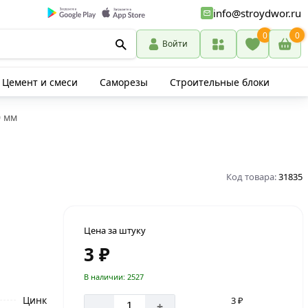
info@stroydwor.ru
0
0
Войти
Цемент и смеси
Саморезы
Строительные блоки
0 мм
Код товара:
31835
Цена за штуку
3 ₽
В наличии: 2527
Цинк
3 ₽
-
+