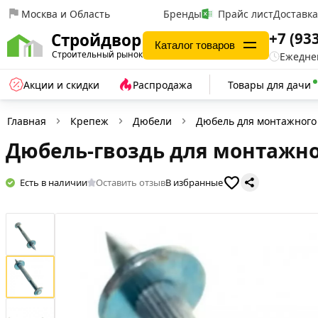
Москва и Область
Бренды
Прайс лист
Доставк
+7 (93
Стройдвор
Каталог товаров
Строительный рынок
Ежеднев
Акции и скидки
Распродажа
Товары для дачи
Главная
Крепеж
Дюбели
Дюбель для монтажного
Дюбель-гвоздь для монтажног
Есть в наличии
Оставить отзыв
В избранные