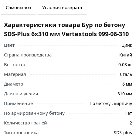
Самовывоз
Условия возврата
Характеристики товара Бур по бетону
SDS-Plus 6х310 мм Vertextools 999-06-310
Цвет
Цинк
Страна производства
Китай
Вес нетто
0.08 кг
Материал
Сталь
Диаметр
6 мм
Длина изделия
310 мм
Применение
По бетону , кирпичу
По армированному бетону
Нет
Ознакомьтесь с подробными характеристиками,
Количество граней
2
описанием и отзывами о товаре, чтобы сделать
Тип хвостовика
правильный выбор и заказать онлайн. Наши
SDS-plus