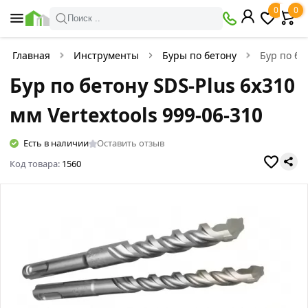
0
0
Поиск ..
Главная
Инструменты
Буры по бетону
Бур по бе
Бур по бетону SDS-Plus 6х310
мм Vertextools 999-06-310
Есть в наличии
Оставить отзыв
Код товара:
1560