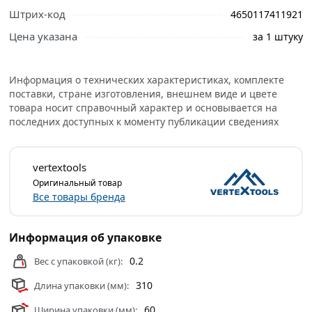
профессиональные менеджеры обработают заказ и
Штрих-код
4650117411921
свяжутся с Вами для согласования условий доставки
Цена указана
за 1 штуку
или самовывоза.
Условия доставки и цены на товар Бур по бетону SDS-
Информация о технических характеристиках, комплекте
Plus 6х310 мм Vertextools 999-06-310 из категории
Буры
поставки, стране изготовления, внешнем виде и цвете
по бетону
действительны в Москве и области.
товара носит справочный характер и основывается на
последних доступных к моменту публикации сведениях
vertextools
Оригинальный товар
Все товары бренда
Информация об упаковке
0.2
Вес с упаковкой (кг):
310
Длина упаковки (мм):
60
Ширина упаковки (мм):