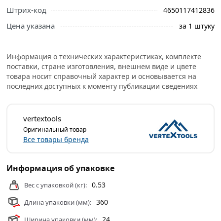
профессиональные менеджеры обработают заказ и
Штрих-код
4650117412836
свяжутся с Вами для согласования условий доставки
Цена указана
за 1 штуку
или самовывоза.
Условия доставки и цены на товар Бур по бетону SDS-
Информация о технических характеристиках, комплекте
Plus 24х360 мм Vertextools 999-24-360 из категории
поставки, стране изготовления, внешнем виде и цвете
Буры по бетону
действительны в Москве и области.
товара носит справочный характер и основывается на
последних доступных к моменту публикации сведениях
vertextools
Оригинальный товар
Все товары бренда
Информация об упаковке
0.53
Вес с упаковкой (кг):
360
Длина упаковки (мм):
24
Ширина упаковки (мм):