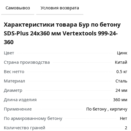
Самовывоз
Условия возврата
Характеристики товара Бур по бетону
SDS-Plus 24х360 мм Vertextools 999-24-
360
Цвет
Цинк
Страна производства
Китай
Вес нетто
0.5 кг
Материал
Сталь
Диаметр
24 мм
Длина изделия
360 мм
Применение
По бетону , кирпичу
Ознакомьтесь с подробными характеристиками,
По армированному бетону
Нет
описанием и отзывами о товаре, чтобы сделать
Количество граней
2
правильный выбор и заказать онлайн. Наши