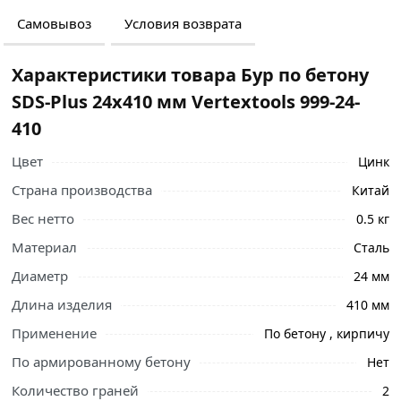
Самовывоз
Условия возврата
Характеристики товара Бур по бетону
SDS-Plus 24х410 мм Vertextools 999-24-
410
Цвет
Цинк
Страна производства
Китай
Вес нетто
0.5 кг
Материал
Сталь
Диаметр
24 мм
Длина изделия
410 мм
Применение
По бетону , кирпичу
Ознакомьтесь с подробными характеристиками,
По армированному бетону
Нет
описанием и отзывами о товаре, чтобы сделать
Количество граней
2
правильный выбор и заказать онлайн. Наши