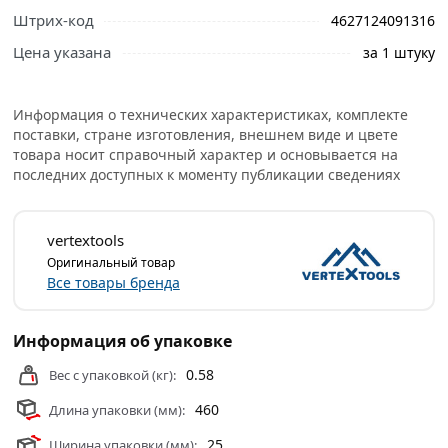
профессиональные менеджеры обработают заказ и
Штрих-код
4627124091316
свяжутся с Вами для согласования условий доставки
Цена указана
за 1 штуку
или самовывоза.
Условия доставки и цены на товар Бур по бетону SDS-
Информация о технических характеристиках, комплекте
Plus 24х410 мм Vertextools 999-24-410 из категории
поставки, стране изготовления, внешнем виде и цвете
Буры по бетону
действительны в Москве и области.
товара носит справочный характер и основывается на
последних доступных к моменту публикации сведениях
vertextools
Оригинальный товар
Все товары бренда
Информация об упаковке
0.58
Вес с упаковкой (кг):
460
Длина упаковки (мм):
25
Ширина упаковки (мм):