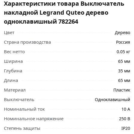
Характеристики товара Выключатель
накладной Legrand Quteo дерево
одноклавишный 782264
Цвет
Дерево
Страна производства
Россия
Вес нетто
0.05 кг
Ширина
65 мм
Глубина
35 мм
Длина
65 мм
Материал
Пластик
Выключатель
Одноклавишный
Номинальный ток
10 А
Ознакомьтесь с подробными характеристиками,
Номинальное напряжение
250 В
описанием и отзывами о товаре, чтобы сделать
Степень защиты
IP20
правильный выбор и заказать онлайн. Наши