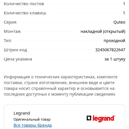
профессиональные менеджеры обработают заказ и
Количество постов
1
свяжутся с Вами для согласования условий доставки
Количество клавиш
1
или самовывоза.
Серия
Quteo
Условия доставки и цены на товар Выключатель
Монтаж
накладной (открытый)
накладной Legrand Quteo дерево одноклавишный
782264 из категории
Выключатели накладные
Тип
проходной
действительны в Москве и области.
Штрих-код
3245067822647
Цена указана
за 1 штуку
Информация о технических характеристиках, комплекте
поставки, стране изготовления, внешнем виде и цвете
товара носит справочный характер и основывается на
последних доступных к моменту публикации сведениях
Legrand
Оригинальный товар
Все товары бренда