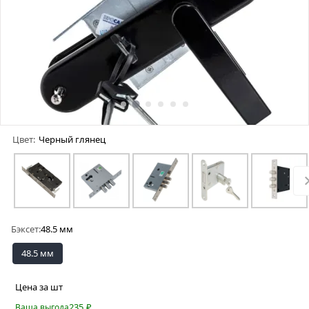
Цвет:
Черный глянец
Бэксет:
48.5 мм
48.5 мм
Цена за шт
235
₽
Ваша выгода