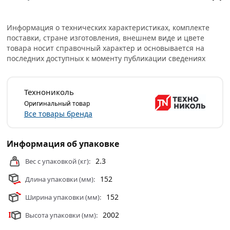
или самовывоза.
Условия доставки и цены на товар Угол внутренний
Информация о технических характеристиках, комплекте
150х150х2000 мм коричневый Технониколь 85286317
поставки, стране изготовления, внешнем виде и цвете
из категории
Водосточная система металическая
товара носит справочный характер и основывается на
действительны в Москве и области.
последних доступных к моменту публикации сведениях
Технониколь
Оригинальный товар
Все товары бренда
Информация об упаковке
2.3
Вес с упаковкой (кг):
152
Длина упаковки (мм):
152
Ширина упаковки (мм):
2002
Высота упаковки (мм):