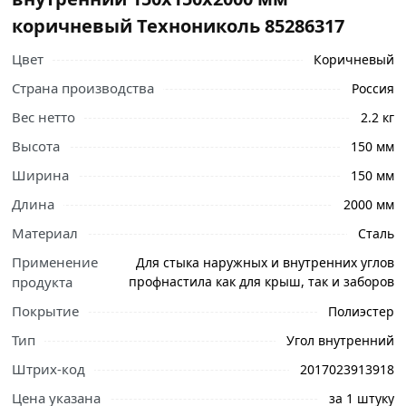
коричневый Технониколь 85286317
Цвет
Коричневый
Страна производства
Россия
Вес нетто
2.2 кг
Высота
150 мм
Ширина
150 мм
Длина
2000 мм
Материал
Сталь
Применение
Для стыка наружных и внутренних углов
продукта
профнастила как для крыш, так и заборов
Ознакомьтесь с подробными характеристиками,
Покрытие
Полиэстер
описанием и отзывами о товаре, чтобы сделать
Тип
Угол внутренний
правильный выбор и заказать онлайн. Наши
профессиональные менеджеры обработают заказ и
Штрих-код
2017023913918
свяжутся с Вами для согласования условий доставки
Цена указана
за 1 штуку