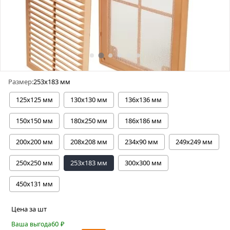
Размер:
253х183 мм
125х125 мм
130х130 мм
136х136 мм
150х150 мм
180х250 мм
186х186 мм
200х200 мм
208х208 мм
234х90 мм
249x249 мм
250х250 мм
253х183 мм
300х300 мм
450x131 мм
Цена за шт
60
₽
Ваша выгода