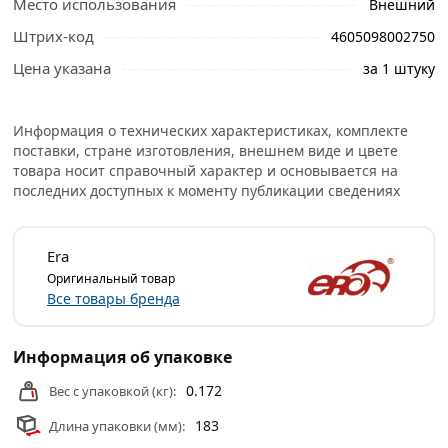
Место использования
Внешний
Ознакомьтесь с подробными характеристиками,
Штрих-код
4605098002750
описанием и отзывами о товаре, чтобы сделать
правильный выбор и заказать онлайн. Наши
Цена указана
за 1 штуку
профессиональные менеджеры обработают заказ и
свяжутся с Вами для согласования условий доставки
Информация о технических характеристиках, комплекте
или самовывоза.
поставки, стране изготовления, внешнем виде и цвете
товара носит справочный характер и основывается на
Решетка вентиляционная 183x253 бежевая ERA с сеткой
последних доступных к моменту публикации сведениях
является завершающей частью приточно вытяжных
систем вентиляции.
Era
Решетка служит для декоративного оформления
Оригинальный товар
выходов приточных или вытяжных вентиляционных
Все товары бренда
систем бытовых, общественных и промышленных
зданий.
Информация об упаковке
Она несет декоративную функцию, защищает от
мелкого мусора, способствует циркуляции воздушных
0.172
Вес с упаковкой (кг):
потоков в помещении.
183
Длина упаковки (мм):