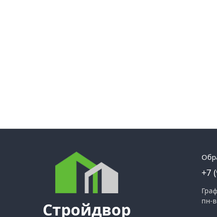
Обр
+7 
Граф
пн-в
Стройдвор