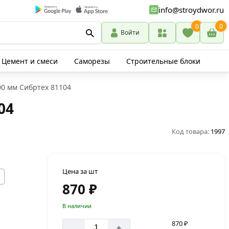
info@stroydwor.ru
0
0
Войти
Цемент и смеси
Саморезы
Строительные блоки
00 мм Сибртех 81104
04
Код товара:
1997
Цена за шт
870 ₽
В наличии
870 ₽
-
+