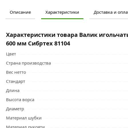
Описание
Характеристики
Доставка и опла
Ознакомьтесь с подробными характеристиками, описание
правильный выбор и заказать онлайн. Наши профессио
свяжутся с Вами для согласования условий доставки или
Характеристики товара Валик игольчат
Условия доставки и цены на товар Валик игольчатый дл
600 мм Сибртех 81104
категории
Валики малярные
действительны в Москве и 
Цвет
Страна производства
Вес нетто
Стандарт
Длина
Высота ворса
Диаметр
Материал шубки
Материал рукояти