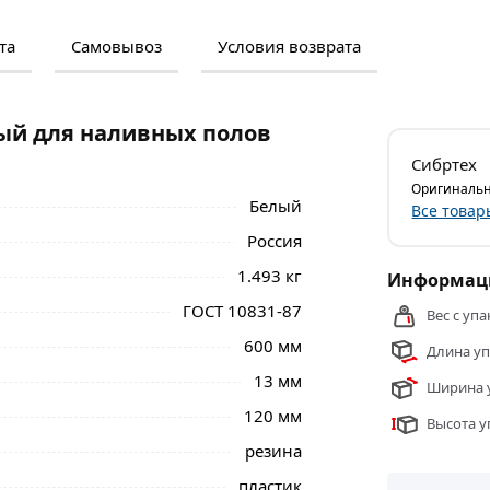
та
Самовывоз
Условия возврата
м и отзывами о товаре, чтобы сделать
нальные менеджеры обработают заказ и
 самовывоза.
ый для наливных полов
я наливных полов 600 мм Сибртех 81104 из
Сибртех
области.
Оригинальн
Белый
Все товар
Россия
1.493 кг
Информаци
ГОСТ 10831-87
Вес с упа
600 мм
Длина уп
13 мм
Ширина у
120 мм
Высота у
резина
пластик