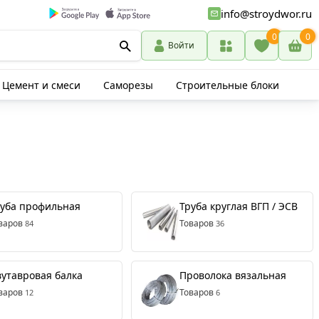
info@stroydwor.ru
0
0
Войти
Цемент и смеси
Саморезы
Строительные блоки
руба профильная
Труба круглая ВГП / ЭСВ
варов
Товаров
84
36
утавровая балка
Проволока вязальная
варов
Товаров
12
6