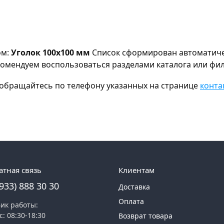
ом:
Уголок 100x100 мм
Список сформирован автоматичес
екомендуем воспользоваться разделами каталога или фи
а, обращайтесь по телефону указанных на странице
конта
атная связь
Клиентам
(933) 888 30 30
Доставка
Оплата
ик работы:
с: 08:30-18:30
Возврат товара