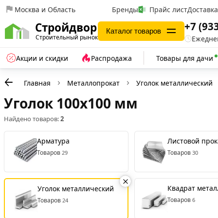
Москва и Область
Бренды
Прайс лист
Доставк
+7 (93
Стройдвор
Каталог товаров
Строительный рынок
Ежеднев
Акции и скидки
Распродажа
Товары для дачи
Главная
Металлопрокат
Уголок металлический
Уголок 100x100 мм
Найдено товаров:
2
Арматура
Листовой прок
Товаров
Товаров
29
30
Квадрат метал
Уголок металлический
Товаров
Товаров
6
24