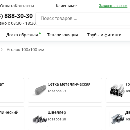
а
Оплата
Контакты
Клиентам
Заказать звонок
3) 888-30-30
но с 08:30 - 18:30
Доска обрезная
Теплоизоляция
Трубы и фитинги
Уголок 100x100 мм
ат
Сетка металлическая
Т
Товаров
То
53
лический
Швеллер
Дв
Товаров
То
28