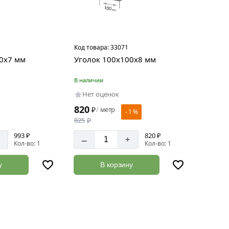
Код товара:
33071
0х7 мм
Уголок 100х100х8 мм
В наличии
Нет оценок
820
₽
метр
/
- 1 %
825
₽
993 ₽
820 ₽
–
+
Кол-во: 1
Кол-во: 1
у
В корзину