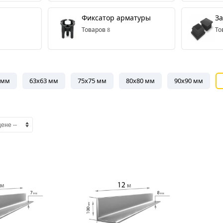
Фиксатор арматуры
За
Товаров
То
8
 мм
63x63 мм
75x75 мм
80x80 мм
90x90 мм