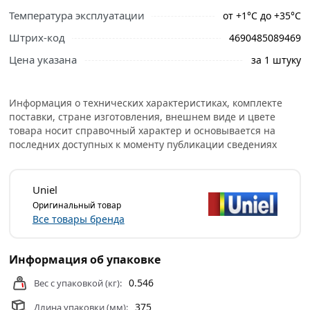
описанием и отзывами о товаре, чтобы сделать
Температура эксплуатации
от +1°С до +35°С
правильный выбор и заказать онлайн. Наши
профессиональные менеджеры обработают заказ и
Штрих-код
4690485089469
свяжутся с Вами для согласования условий доставки
Цена указана
за 1 штуку
или самовывоза.
Условия доставки и цены на товар Сетевой фильтр Uniel
Информация о технических характеристиках, комплекте
S-GSU5-3 белый 5 розеток 3 м UL-00001744 из категории
поставки, стране изготовления, внешнем виде и цвете
Удлинители
действительны в Москве и области.
товара носит справочный характер и основывается на
последних доступных к моменту публикации сведениях
Uniel
Оригинальный товар
Все товары бренда
Информация об упаковке
0.546
Вес с упаковкой (кг):
375
Длина упаковки (мм):