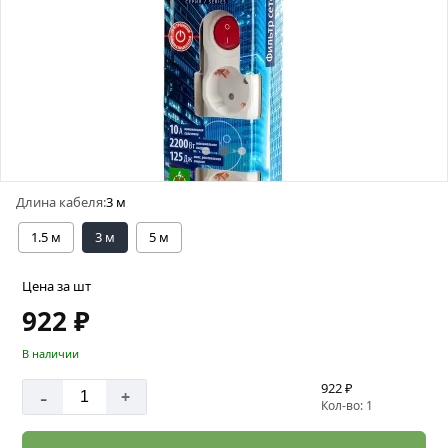
Длина кабеля:
3 м
1.5 м
3 м
5 м
Цена за шт
922 ₽
В наличии
922 ₽
-
+
Кол-во: 1