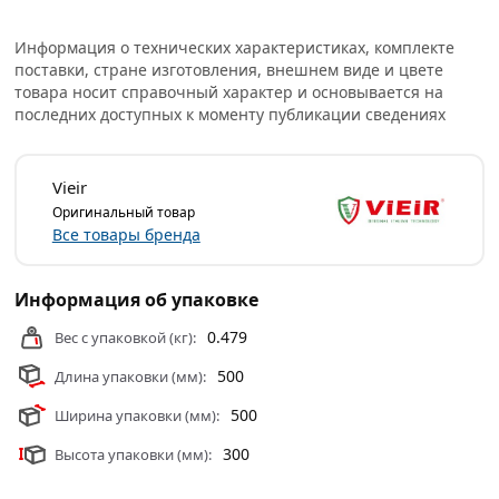
или самовывоза.
Информация о технических характеристиках, комплекте
Условия доставки и цены на товар Труба из сшитого
поставки, стране изготовления, внешнем виде и цвете
полиэтилена VER-PRO 32х4.7 мм из категории
Трубы из
товара носит справочный характер и основывается на
сшитого полиэтилена
действительны в Москве и
последних доступных к моменту публикации сведениях
области.
Vieir
Оригинальный товар
Все товары бренда
Информация об упаковке
0.479
Вес с упаковкой (кг):
500
Длина упаковки (мм):
500
Ширина упаковки (мм):
300
Высота упаковки (мм):