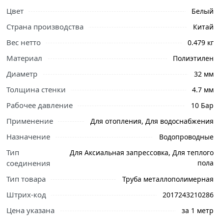
Цвет
Белый
Страна производства
Китай
Вес нетто
0.479 кг
Материал
Полиэтилен
Диаметр
32 мм
Толщина стенки
4.7 мм
Рабочее давление
10 Бар
Применение
Для отопления, Для водоснабжения
Назначение
Водопроводные
Тип
Для Аксиальная запрессовка, Для теплого
соединения
пола
Ознакомьтесь с подробными характеристиками,
Тип товара
Труба металлополимерная
описанием и отзывами о товаре, чтобы сделать
правильный выбор и заказать онлайн. Наши
Штрих-код
2017243210286
профессиональные менеджеры обработают заказ и
Цена указана
за 1 метр
свяжутся с Вами для согласования условий доставки