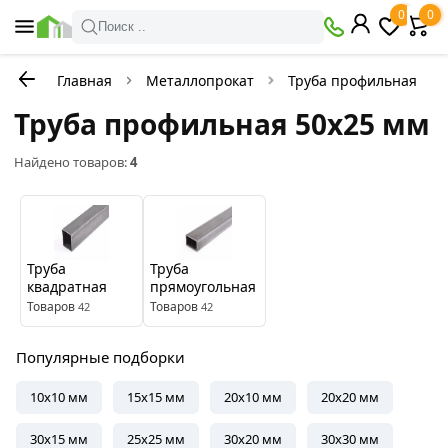
×
0
0
Фильтры
Поиск ..
Главная
Металлопрокат
Труба профильная
В
Со
наличии
скидкой
Труба профильная 50x25 мм
Найдено товаров:
4
Цена
руб.
—
Труба
Труба
квадратная
прямоугольная
Товаров
Товаров
42
42
Бренды
Популярные подборки
Северсталь
10x10 мм
15x15 мм
20x10 мм
20x20 мм
Цвет
30x15 мм
25x25 мм
30x20 мм
30x30 мм