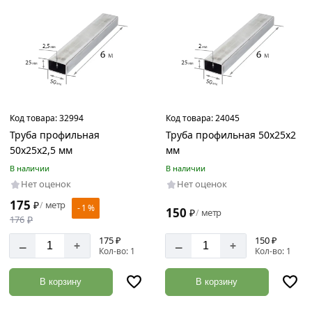
Толщина
стенки
1.5
мм
2
мм
Код товара:
32994
Код товара:
24045
Труба профильная
Труба профильная 50х25х2
2.5
50х25х2,5 мм
мм
мм
В наличии
В наличии
3
Нет оценок
Нет оценок
мм
175
₽
метр
/
- 1 %
150
₽
метр
/
176
₽
175 ₽
150 ₽
–
–
+
+
Кол-во: 1
Кол-во: 1
В корзину
В корзину