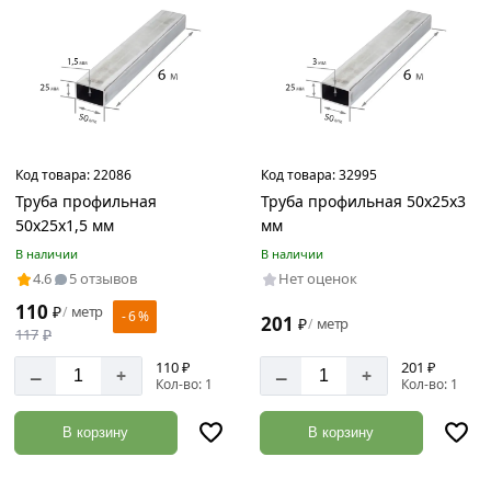
Сечение
Прямоугольное
Код товара:
22086
Код товара:
32995
Высота
Труба профильная
Труба профильная 50х25х3
сечения
50х25х1,5 мм
мм
25
В наличии
В наличии
мм
4.6
5 отзывов
Нет оценок
110
₽
метр
/
- 6 %
201
₽
метр
/
117
₽
Ширина
110 ₽
201 ₽
–
–
+
+
сечения
Кол-во: 1
Кол-во: 1
50
В корзину
В корзину
мм