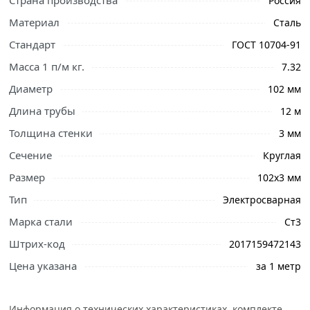
Страна производства
Россия
Материал
Сталь
Стандарт
ГОСТ 10704-91
Масса 1 п/м кг.
7.32
Диаметр
102 мм
Длина трубы
12 м
Толщина стенки
3 мм
Сечение
Круглая
Размер
102х3 мм
Ознакомьтесь с подробными характеристиками,
описанием и отзывами о товаре, чтобы сделать
Тип
Электросварная
правильный выбор и заказать онлайн. Наши
Марка стали
Ст3
профессиональные менеджеры обработают заказ и
Штрих-код
2017159472143
свяжутся с Вами для согласования условий доставки
или самовывоза.
Цена указана
за 1 метр
Труба электросварная 102х3 мм востребованный вид
металлопроката в промышленности и строительстве.
Информация о технических характеристиках, комплекте