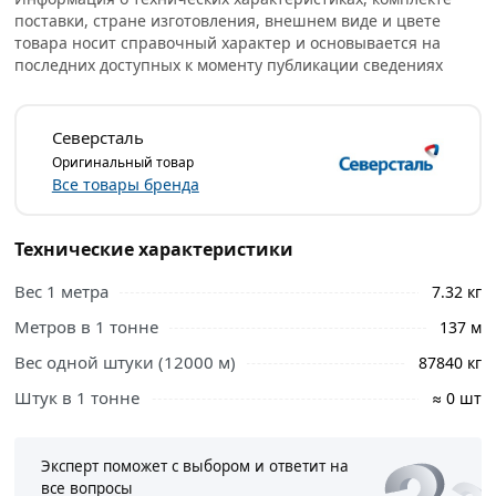
Производство осуществляется путем сгибания стальной
поставки, стране изготовления, внешнем виде и цвете
полосы в цилиндрическую форму и последующей
товара носит справочный характер и основывается на
последних доступных к моменту публикации сведениях
сварки кромок продольным швом, проходящим по всей
длине изделия.
Для изготовления используют различные марки стали,
Северсталь
чаще всего 09Г2С или Ст2сп, Ст5сп, Ст4сп, Ст10, что
Оригинальный товар
Все товары бренда
позволяет учитывать необходимые механические
свойства в зависимости от условий эксплуатации.
Технические характеристики
Условия доставки и цены на товар Труба
электросварная 102х3 мм из категории
Труба круглая
Вес 1 метра
7.32 кг
ВГП / ЭСВ
действительны в Москве и области.
Метров в 1 тонне
137 м
Вес одной штуки (12000 м)
87840 кг
Штук в 1 тонне
≈ 0 шт
Эксперт поможет с выбором и ответит на
все вопросы