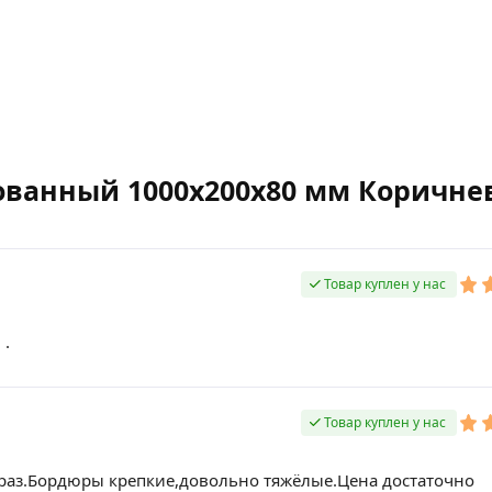
ованный 1000х200х80 мм Коричн
Товар куплен у нас
 .
Товар куплен у нас
раз.Бордюры крепкие,довольно тяжёлые.Цена достаточно