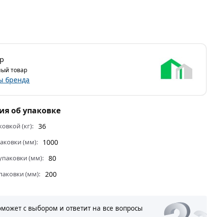
р
ый товар
ы бренда
я об упаковке
ковкой (кг):
36
аковки (мм):
1000
паковки (мм):
80
паковки (мм):
200
оможет с выбором и ответит на все вопросы