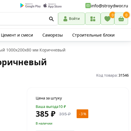
info@stroydwor.ru
0
0
Войти
Цемент и смеси
Саморезы
Строительные блоки
ый 1000х200х80 мм Коричневый
Коричневый
Код товара:
31546
Цена за штуку
10
₽
Ваша выгода
385 ₽
395 ₽
- 3 %
В наличии