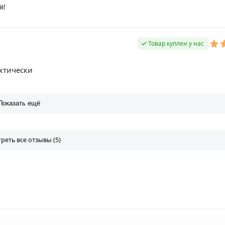
я!
Товар куплен у нас
ктически
Показать ещё
реть все отзывы (5)