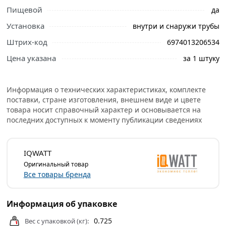
встроенному термостату поддерживает постоянную
Пищевой
да
положительную температуру трубопровода. Монтаж
Установка
внутри и снаружи трубы
может осуществляться как снаружи, так и внутри трубы.
После монтажа кабель просто включается в розетку.
Штрих-код
6974013206534
Цена указана
за 1 штуку
Условия доставки и цены на товар
Саморегулирующийся комплект IQWATT CLIMATIQ PIPE
10 Вт/м, 2 м из категории
Электрические теплые полы
Информация о технических характеристиках, комплекте
действительны в Москве и области.
поставки, стране изготовления, внешнем виде и цвете
товара носит справочный характер и основывается на
последних доступных к моменту публикации сведениях
IQWATT
Оригинальный товар
Все товары бренда
Информация об упаковке
0.725
Вес с упаковкой (кг):