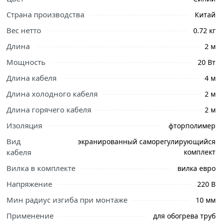
Страна производства
Китай
Вес нетто
0.72 кг
Длина
2 м
Мощность
20 Вт
Длина кабеля
4 м
Длина холодного кабеля
2 м
Длина горячего кабеля
2 м
Ознакомьтесь с подробными характеристиками,
Изоляция
фторполимер
описанием и отзывами о товаре, чтобы сделать
правильный выбор и заказать онлайн. Наши
Вид
экранированный саморегулирующийся
профессиональные менеджеры обработают заказ и
кабеля
комплект
свяжутся с Вами для согласования условий доставки
Вилка в комплекте
вилка евро
или самовывоза.
Напряжение
220 В
Греющий саморегулирующийся кабель, обеспечивает
Мин радиус изгиба при монтаже
10 мм
надёжную защиту труб от замерзания при
Применение
для обогрева труб
существенной экономии электричества. Благодаря