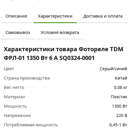
Описание
Характеристики
Доставка и оплата
Самовывоз
Условия возврата
Характеристики товара Фотореле TDM
ФРЛ-01 1350 Вт 6 А SQ0324-0001
Цвет
Серый/синий
Страна производства
Китай
Вес нетто
0.08 кг
Материал
Пластик
Мощность
1300 Вт
Ознакомьтесь с подробными характеристиками,
Напряжение
220 В
описанием и отзывами о товаре, чтобы сделать
Потребляемая мощность
0,45-1 Вт
правильный выбор и заказать онлайн. Наши