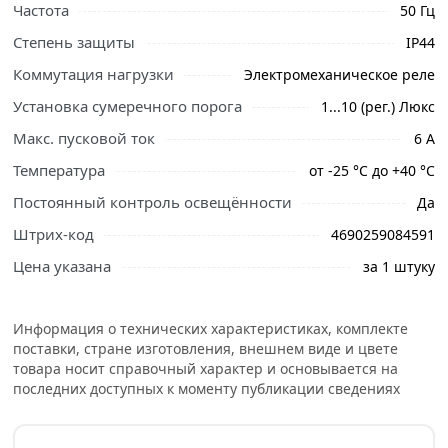
Частота
50 Гц
профессиональные менеджеры обработают заказ и
свяжутся с Вами для согласования условий доставки
Степень защиты
IP44
или самовывоза.
Коммутация нагрузки
Электромеханическое реле
Условия доставки и цены на товар Фотореле TDM
Установка сумеречного порога
1...10 (рег.) Люкс
ФРЛ-01 1350 Вт 6 А SQ0324-0001 из категории
Макс. пусковой ток
6 А
Светильники
действительны в Москве и области.
Температура
от -25 °C до +40 °C
Постоянный контроль освещённости
Да
Штрих-код
4690259084591
Цена указана
за 1 штуку
Информация о технических характеристиках, комплекте
поставки, стране изготовления, внешнем виде и цвете
товара носит справочный характер и основывается на
последних доступных к моменту публикации сведениях