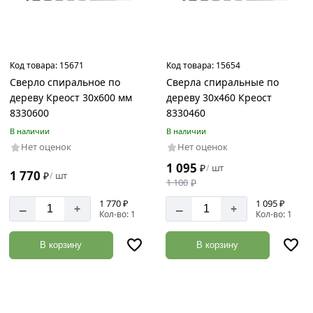
Длина
изделия
152
мм
Код товара:
15671
Код товара:
15654
Сверло спиральное по
Сверла спиральные по
230
мм
дереву Креост 30х600 мм
дереву 30х460 Креост
8330600
8330460
300
В наличии
В наличии
мм
Нет оценок
Нет оценок
460
1 095
₽
шт
/
мм
1 770
₽
шт
/
1 100
₽
600
1 770 ₽
1 095 ₽
–
–
мм
+
+
Кол-во: 1
Кол-во: 1
96
мм
В корзину
В корзину