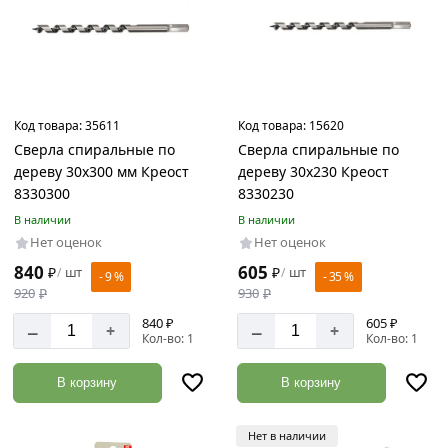
Код товара:
35611
Код товара:
15620
Сверла спиральные по
Сверла спиральные по
дереву 30х300 мм Креост
дереву 30х230 Креост
8330300
8330230
В наличии
В наличии
Нет оценок
Нет оценок
840
605
₽
шт
₽
шт
/
/
- 9 %
- 35 %
920
₽
930
₽
840 ₽
605 ₽
–
–
+
+
Кол-во: 1
Кол-во: 1
В корзину
В корзину
Нет в наличии