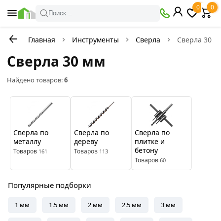
×
0
0
Фильтры
Поиск ..
Главная
Инструменты
Сверла
Сверла 30 м
В
Со
наличии
скидкой
Сверла 30 мм
Найдено товаров:
6
Цена
руб.
—
Сверла по
Сверла по
Сверла по
металлу
дереву
плитке и
бетону
Товаров
Товаров
161
113
Бренды
Товаров
60
Matrix
Барс
Креост
Популярные подборки
1 мм
1.5 мм
2 мм
2.5 мм
3 мм
Цвет