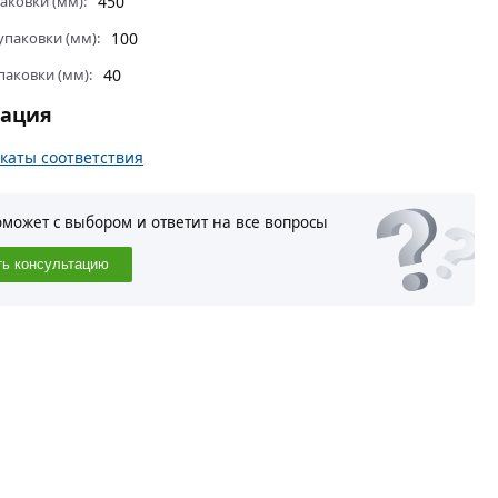
аковки (мм):
450
паковки (мм):
100
паковки (мм):
40
тация
каты соответствия
оможет с выбором и ответит на все вопросы
ть консультацию