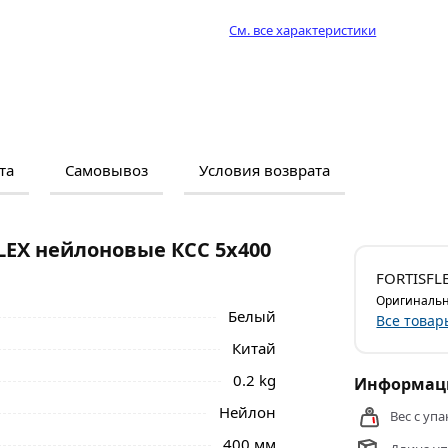
См. все характеристики
та
Самовывоз
Условия возврата
м и отзывами о товаре, чтобы сделать
нальные менеджеры обработают заказ и
 самовывоза.
LEX нейлоновые КСС 5х400
ейлоновые КСС 5х400 белый уп.100шт 49787
FORTISFL
ве и области.
Оригинальн
Белый
Все товар
Китай
0.2 kg
Информаци
Нейлон
Вес с упа
400 мм