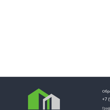
Обр
+7 
Граф