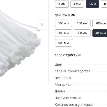
3 мм
4 мм
5 мм
8
Длина:
400 мм
100 мм
150 мм
200 мм
300 мм
350 мм
400 мм
500 мм
Характеристики
Цвет
Страна производства
Вес нетто
Материал
Длина
Ширина стяжки
Количество в упаковке