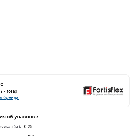
EX
ый товар
ы бренда
я об упаковке
ковкой (кг):
0.25