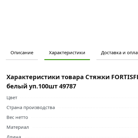
Описание
Характеристики
Доставка и опла
Ознакомьтесь с подробными характеристиками, описание
правильный выбор и заказать онлайн. Наши профессио
свяжутся с Вами для согласования условий доставки или
Характеристики товара Стяжки FORTISF
Условия доставки и цены на товар Стяжки FORTISFLEX н
белый уп.100шт 49787
из категории
Стяжки пластиковые
действительны в Моск
Цвет
Страна производства
Вес нетто
Материал
Длина