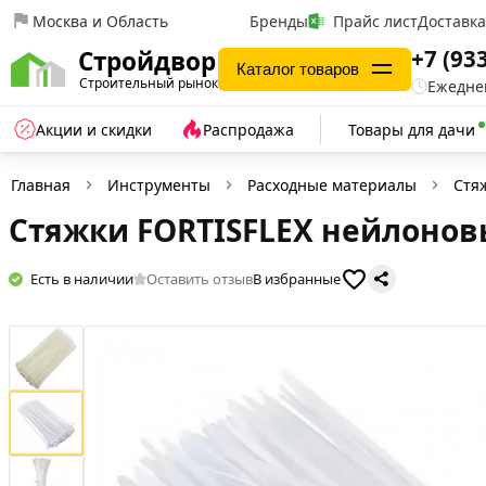
Москва и Область
Бренды
Прайс лист
Доставк
+7 (93
Стройдвор
Каталог товаров
Строительный рынок
Ежеднев
Акции и скидки
Распродажа
Товары для дачи
Главная
Инструменты
Расходные материалы
Стя
Стяжки FORTISFLEX нейлоновы
Есть в наличии
Оставить отзыв
В избранные