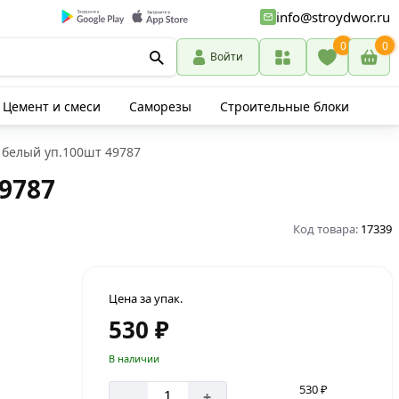
info@stroydwor.ru
0
0
Войти
Цемент и смеси
Саморезы
Строительные блоки
 белый уп.100шт 49787
9787
Код товара:
17339
Цена за упак.
530 ₽
В наличии
530 ₽
-
+