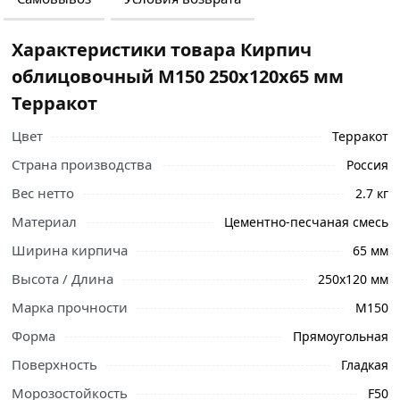
Характеристики товара Кирпич
облицовочный М150 250х120х65 мм
Терракот
Цвет
Терракот
Страна производства
Россия
Вес нетто
2.7 кг
Материал
Цементно-песчаная смесь
Ширина кирпича
65 мм
Высота / Длина
250х120 мм
Марка прочности
М150
Форма
Прямоугольная
Поверхность
Гладкая
Ознакомьтесь с подробными характеристиками,
Морозостойкость
F50
описанием и отзывами о товаре, чтобы сделать