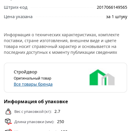
правильный выбор и заказать онлайн. Наши
Штрих-код
2017066149565
профессиональные менеджеры обработают заказ и
Цена указана
за 1 штуку
свяжутся с Вами для согласования условий доставки
или самовывоза.
Информация о технических характеристиках, комплекте
Кирпич облицовочный М150 250х120х65 мм Терракот -
поставки, стране изготовления, внешнем виде и цвете
это лицевой керамический одинарный кирпич. Продукт
товара носит справочный характер и основывается на
является отличным решением для тех, кто ищет
последних доступных к моменту публикации сведениях
качественный и красивый материал для облицовки
фасадов и внутренних стен зданий.
Стройдвор
Изготовлен он из качественного керамического
Оригинальный товар
материала, обладающего высокой стойкостью к
Все товары бренда
механическим повреждениям, образованию трещин и
выцветанию. Более того, этот кирпич идеально
подходит для кладки и одновременной облицовки, что
Информация об упаковке
значительно упрощает и ускоряет процесс
2.7
Вес с упаковкой (кг):
строительства.
250
Длина упаковки (мм):
Благодаря своему терракотовому оттенку, изделие