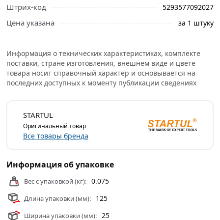
свяжутся с Вами для согласования условий доставки
Штрих-код
5293577092027
или самовывоза.
Цена указана
за 1 штуку
Условия доставки и цены на товар Лезвия для ножа 18
мм чёрные ST0920-18 из категории
Строительные ножи
действительны в Москве и области.
Информация о технических характеристиках, комплекте
поставки, стране изготовления, внешнем виде и цвете
товара носит справочный характер и основывается на
последних доступных к моменту публикации сведениях
STARTUL
Оригинальный товар
Все товары бренда
Информация об упаковке
0.075
Вес с упаковкой (кг):
125
Длина упаковки (мм):
25
Ширина упаковки (мм):