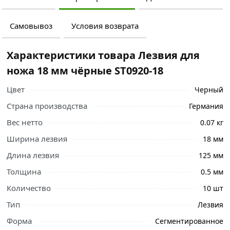
Самовывоз
Условия возврата
Характеристики товара Лезвия для
ножа 18 мм чёрные ST0920-18
Цвет
Черный
Страна производства
Германия
Вес нетто
0.07 кг
Ширина лезвия
18 мм
Длина лезвия
125 мм
Толщина
0.5 мм
Ознакомьтесь с подробными характеристиками,
Количество
10 шт
описанием и отзывами о товаре, чтобы сделать
Тип
Лезвия
правильный выбор и заказать онлайн. Наши
профессиональные менеджеры обработают заказ и
Форма
Сегментированное