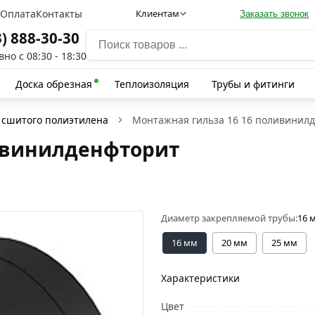
а
Оплата
Контакты
Клиентам
Заказать звонок
3) 888-30-30
но с 08:30 - 18:30
Доска обрезная
Теплоизоляция
Трубы и фитинги
 сшитого полиэтилена
Монтажная гильза 16 16 поливинил
ливинилденфторит
Диаметр закрепляемой трубы:
16 
16 мм
20 мм
25 мм
Характеристики
Цвет