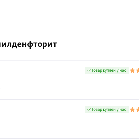
инилденфторит
Товар куплен у нас
.
Товар куплен у нас