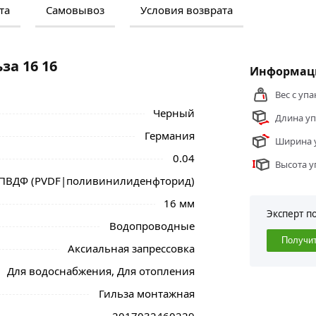
та
Самовывоз
Условия возврата
м и отзывами о товаре, чтобы сделать
нальные менеджеры обработают заказ и
 самовывоза.
за 16 16
Информаци
6 16 поливинилденфторит из категории
Вес с упа
е и области.
Черный
Длина уп
Германия
Ширина у
0.04
Высота у
ПВДФ (PVDF|поливинилиденфторид)
16 мм
Эксперт п
Водопроводные
Получи
Аксиальная запрессовка
Для водоснабжения, Для отопления
Гильза монтажная