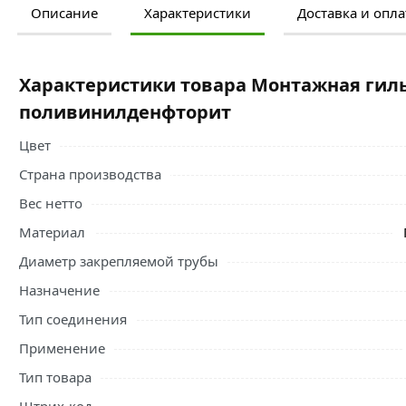
Описание
Характеристики
Доставка и опла
Ознакомьтесь с подробными характеристиками, описание
правильный выбор и заказать онлайн. Наши профессио
свяжутся с Вами для согласования условий доставки или
Характеристики товара Монтажная гиль
Условия доставки и цены на товар Монтажная гильза 1
поливинилденфторит
Фитинги из сшитого полиэтилена
действительны в Москв
Цвет
Страна производства
Вес нетто
Материал
Диаметр закрепляемой трубы
Назначение
Тип соединения
Применение
Тип товара