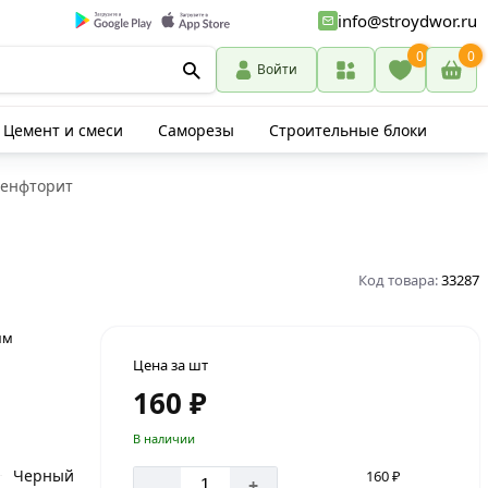
info@stroydwor.ru
0
0
Войти
Цемент и смеси
Саморезы
Строительные блоки
денфторит
Код товара:
33287
мм
Цена за шт
160 ₽
В наличии
Черный
160 ₽
-
+