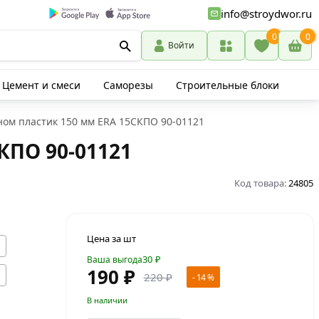
info@stroydwor.ru
0
0
Войти
Цемент и смеси
Саморезы
Строительные блоки
ом пластик 150 мм ERA 15СКПО 90-01121
КПО 90-01121
Код товара:
24805
Цена за шт
30
₽
Ваша выгода
190 ₽
220 ₽
- 14 %
В наличии