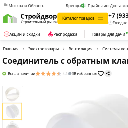
Москва и Область
Бренды
Прайс лист
Доставк
+7 (93
Стройдвор
Каталог товаров
Строительный рынок
Ежеднев
Акции и скидки
Распродажа
Товары для дачи
Главная
Электротовары
Вентиляция
Системы ве
Соединитель с обратным клап
Есть в наличии
4.4
5
В избранные