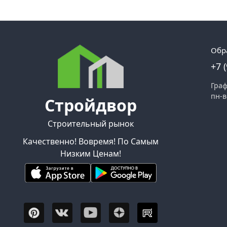
Обр
+7 
Граф
пн-в
Стройдвор
Строительный рынок
Качественно! Вовремя! По Самым
Низким Ценам!