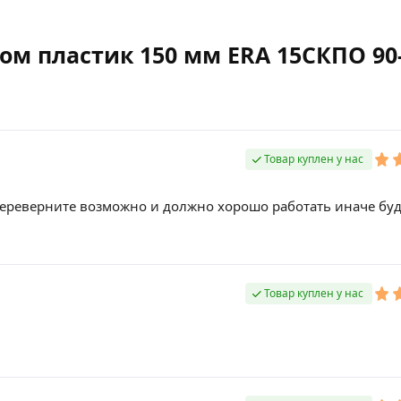
м пластик 150 мм ERA 15СКПО 90
Товар куплен у нас
 , переверните возможно и должно хорошо работать иначе бу
Товар куплен у нас