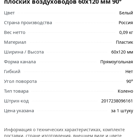
плоских воздуховодов 60х120 мм 90°
Цвет
Белый
Страна производства
Россия
Вес нетто
0,09 кг
Материал
Пластик
Ширина / Высота
60х120 мм
Форма канала
Прямоугольная
Гибкий
Нет
Угол поворота
90°
Тип товара
Колено
Ознакомьтесь с подробными характеристиками,
Штрих-код
2017238096161
описанием и отзывами о товаре, чтобы сделать
правильный выбор и заказать онлайн. Наши
Цена указана
за 1 штуку
профессиональные менеджеры обработают заказ и
свяжутся с Вами для согласования условий доставки
или самовывоза.
Информация о технических характеристиках, комплекте
поставки, стране изготовления, внешнем виде и цвете