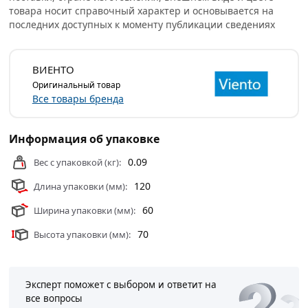
Условия доставки и цены на товар Колено
товара носит справочный характер и основывается на
вертикальное пластиковое для плоских воздуховодов
последних доступных к моменту публикации сведениях
60х120 мм 90° из категории
Системы вентиляции и
комплектующие
действительны в Москве и области.
ВИЕНТО
Оригинальный товар
Все товары бренда
Информация об упаковке
0.09
Вес с упаковкой (кг):
120
Длина упаковки (мм):
60
Ширина упаковки (мм):
70
Высота упаковки (мм):
Эксперт поможет с выбором и ответит на
все вопросы