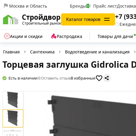
Москва и Область
Бренды
Прайс лист
Доставк
+7 (93
Стройдвор
Каталог товаров
Строительный рынок
Ежеднев
Акции и скидки
Распродажа
Товары для дачи
Главная
Сантехника
Водоотведение и канализация
Торцевая заглушка Gidrolica 
Есть в наличии
Оставить отзыв
В избранные