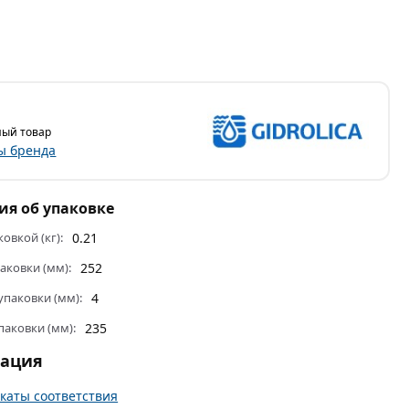
ый товар
ы бренда
я об упаковке
ковкой (кг):
0.21
аковки (мм):
252
паковки (мм):
4
паковки (мм):
235
тация
каты соответствия