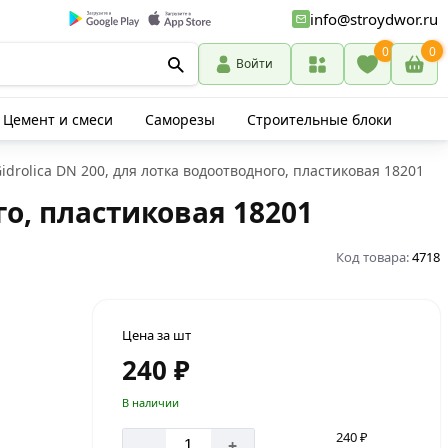
info@stroydwor.ru
0
0
Войти
Цемент и смеси
Саморезы
Строительные блоки
idrolica DN 200, для лотка водоотводного, пластиковая 18201
го, пластиковая 18201
Код товара:
4718
Цена за шт
240 ₽
В наличии
240 ₽
-
+