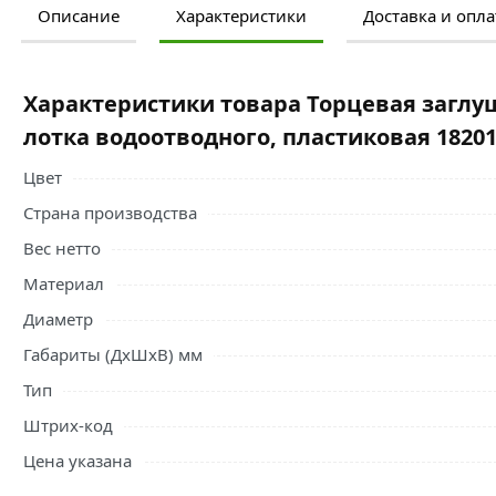
Описание
Характеристики
Доставка и опла
Ознакомьтесь с подробными характеристиками, описание
правильный выбор и заказать онлайн. Наши профессио
свяжутся с Вами для согласования условий доставки или
Характеристики товара Торцевая заглушк
Условия доставки и цены на товар Торцевая заглушка Gid
лотка водоотводного, пластиковая 1820
пластиковая 18201 из категории
Система поверхностног
области.
Цвет
Страна производства
Вес нетто
Материал
Диаметр
Габариты (ДхШхВ) мм
Тип
Штрих-код
Цена указана