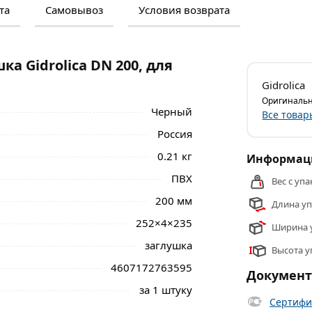
та
Самовывоз
Условия возврата
м и отзывами о товаре, чтобы сделать
нальные менеджеры обработают заказ и
 самовывоза.
а Gidrolica DN 200, для
rolica DN 200, для лотка водоотводного,
1
Gidrolica
о водоотвода
действительны в Москве и
Оригинальн
Черный
Все товар
Россия
0.21 кг
Информаци
ПВХ
Вес с упа
200 мм
Длина уп
252×4×235
Ширина у
заглушка
Высота у
4607172763595
Докумен
за 1 штуку
Сертифи