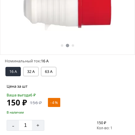
Номинальный ток:
16 А
16 А
32 А
63 А
Цена за шт
6
₽
Ваша выгода
150 ₽
156 ₽
- 4 %
В наличии
150 ₽
-
+
Кол-во: 1