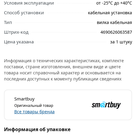
Условия эксплуатации
от -25°С до +40°С
380 из категории
Силовые розетки и вилки
Способ установки
кабельная установка
действительны в Москве и области.
Тип
вилка кабельная
Штрих-код
4690626063587
Цена указана
за 1 штуку
Информация о технических характеристиках, комплекте
поставки, стране изготовления, внешнем виде и цвете
товара носит справочный характер и основывается на
последних доступных к моменту публикации сведениях
Smartbuy
Оригинальный товар
Все товары бренда
Информация об упаковке