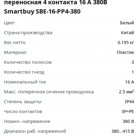
переносная 4 контакта 16 А 380В
Smartbuy SBE-16-PP4-380
Цвет
Белый
Страна производства
Китай
Вес нетто
0.195 кг
Материал
Пластик
Количество полюсов
3
Количество гнезд
1
Номинальный ток
16 А
Ознакомьтесь с подробными характеристиками,
описанием и отзывами о товаре, чтобы сделать
Макс. поперечное сечение проводника
2.5 мм²
правильный выбор и заказать онлайн. Наши
Степень защиты
IP44
профессиональные менеджеры обработают заказ и
свяжутся с Вами для согласования условий доставки
Число контактов
3P+PE
или самовывоза.
Номин. напряжение
380 В
Условия доставки и цены на товар Вилка силовая
Диапазон раб. напряжений
380...415 В
переносная 4 контакта 16 А 380В Smartbuy SBE-16-PP4-