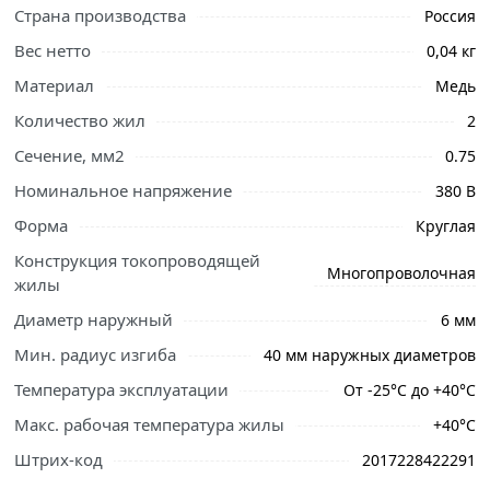
Страна производства
Россия
Вес нетто
0,04 кг
Материал
Медь
Количество жил
2
Сечение, мм2
0.75
Номинальное напряжение
380 В
Форма
Круглая
Конструкция токопроводящей
Многопроволочная
жилы
Диаметр наружный
6 мм
Мин. радиус изгиба
40 мм наружных диаметров
Температура эксплуатации
От -25°С до +40°С
Макс. рабочая температура жилы
+40°С
Штрих-код
2017228422291
Ознакомьтесь с подробными характеристиками,
описанием и отзывами о товаре, чтобы сделать