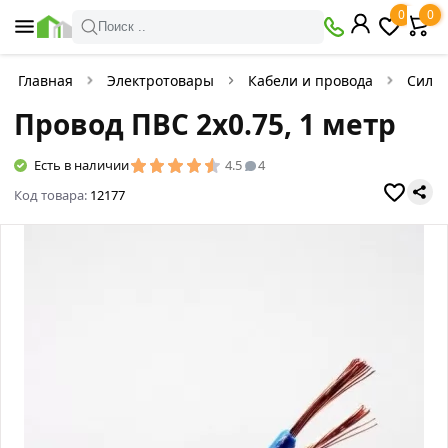
0
0
Поиск ..
Главная
Электротовары
Кабели и провода
Силов
Провод ПВС 2х0.75, 1 метр
Есть в наличии
4.5
4
Код товара:
12177