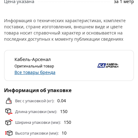
Цена указана
за 1 метр
правильный выбор и заказать онлайн. Наши
профессиональные менеджеры обработают заказ и
Информация о технических характеристиках, комплекте
свяжутся с Вами для согласования условий доставки
поставки, стране изготовления, внешнем виде и цвете
или самовывоза.
товара носит справочный характер и основывается на
последних доступных к моменту публикации сведениях
Условия доставки и цены на товар Провод ПВС 2х0.75, 1
метр из категории
Силовой кабель, провод
действительны в Москве и области.
Кабель-Арсенал
Оригинальный товар
Все товары бренда
Информация об упаковке
0.04
Вес с упаковкой (кг):
150
Длина упаковки (мм):
150
Ширина упаковки (мм):
10
Высота упаковки (мм):