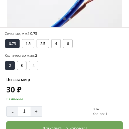
Сечение, мм2:
0.75
0.75
1.5
2.5
4
6
Количество жил:
2
2
3
4
Цена за метр
30 ₽
В наличии
30 ₽
-
+
Кол-во: 1
Добавить в корзину