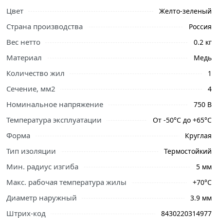
Цвет
Желто-зеленый
Страна производства
Россия
Вес нетто
0.2 кг
Материал
Медь
Количество жил
1
Сечение, мм2
4
Ознакомьтесь с подробными характеристиками,
Номинальное напряжение
750 В
описанием и отзывами о товаре, чтобы сделать
Температура эксплуатации
От -50°С до +65°С
правильный выбор и заказать онлайн. Наши
профессиональные менеджеры обработают заказ и
Форма
Круглая
свяжутся с Вами для согласования условий доставки
Тип изоляции
Термостойкий
или самовывоза.
Мин. радиус изгиба
5 мм
Условия доставки и цены на товар Электрический
Макс. рабочая температура жилы
+70°С
провод ПУГВ (ПВ3) 1x4 мм2 зелено-желтый, 1 метр из
категории
Силовой кабель, провод
действительны в
Диаметр наружный
3.9 мм
Москве и области.
Штрих-код
8430220314977