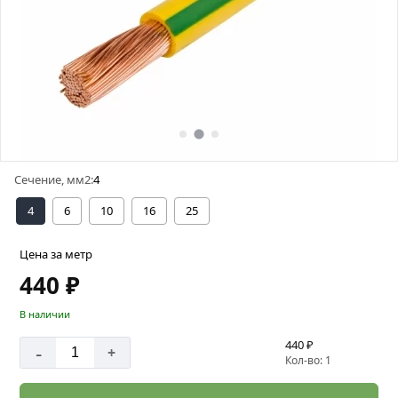
Сечение, мм2:
4
4
6
10
16
25
Цена за метр
440 ₽
В наличии
440 ₽
-
+
Кол-во: 1