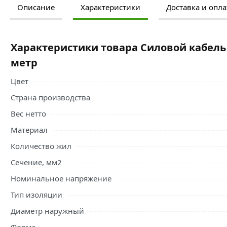
Описание
Характеристики
Доставка и опла
Ознакомьтесь с подробными характеристиками, описание
правильный выбор и заказать онлайн. Наши профессио
свяжутся с Вами для согласования условий доставки или
Характеристики товара Силовой кабель В
Условия доставки и цены на товар Силовой кабель ВВГнг-
метр
Силовой кабель, провод
действительны в Москве и обла
Цвет
Страна производства
Вес нетто
Материал
Количество жил
Сечение, мм2
Номинальное напряжение
Тип изоляции
Диаметр наружный