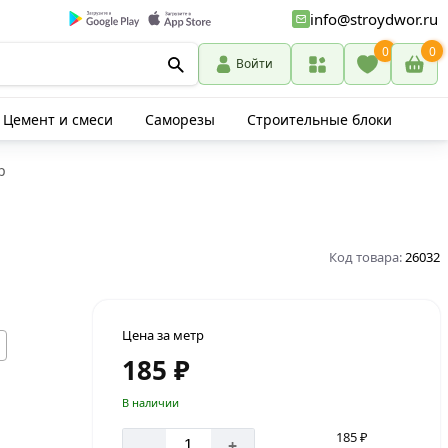
info@stroydwor.ru
0
0
Войти
Цемент и смеси
Саморезы
Строительные блоки
р
Код товара:
26032
Цена за метр
185 ₽
В наличии
185 ₽
-
+