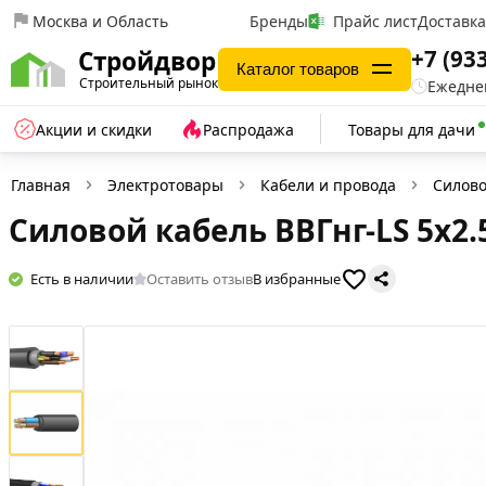
Москва и Область
Бренды
Прайс лист
Доставк
+7 (93
Стройдвор
Каталог товаров
Строительный рынок
Ежеднев
Акции и скидки
Распродажа
Товары для дачи
Главная
Электротовары
Кабели и провода
Силово
Силовой кабель ВВГнг-LS 5х2.
Есть в наличии
Оставить отзыв
В избранные