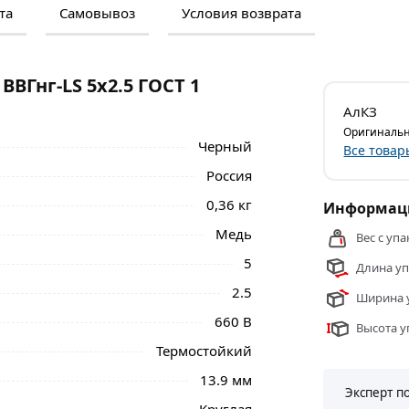
та
Самовывоз
Условия возврата
м и отзывами о товаре, чтобы сделать
нальные менеджеры обработают заказ и
 самовывоза.
ВГнг-LS 5х2.5 ГОСТ 1
LS 5х2.5 ГОСТ 1 метр из категории
АлКЗ
сти.
Оригинальн
Черный
Все товар
Россия
0,36 кг
Информаци
Медь
Вес с упа
5
Длина уп
2.5
Ширина у
660 В
Высота у
Термостойкий
13.9 мм
Эксперт п