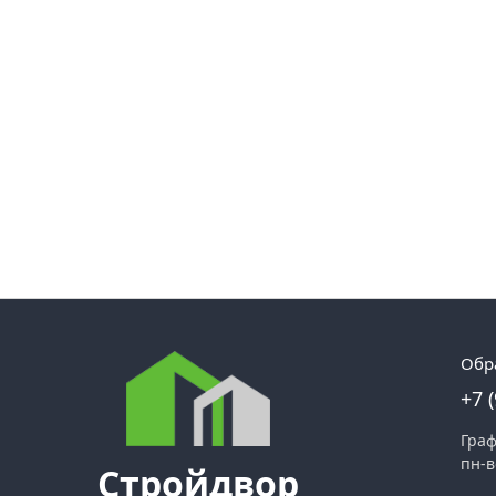
Обр
+7 
Граф
пн-в
Стройдвор