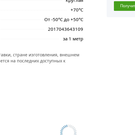
Круглая
Получи
+70°С
От -50°С до +50°С
2017043643109
за 1 метр
тавки, стране изготовления, внешнем
ется на последних доступных к