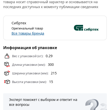
товара носит справочный характер и основывается на
составов, а также проведения других ремонтно-
последних доступных к моменту публикации сведениях
отделочных работ.
Инструмент оптимально подходит для заглаживания
Сибртех
зашпаклеванных швов. Рабочая часть выполнена из
Оригинальный товар
нержавеющей стали и устойчива к образованию
Все товары бренда
коррозии.
Специальное защитное покрытие рабочей части
Информация об упаковке
позволяет увеличить срок службы инструмента.
0.29
Двухкомпонентная изогнутая рукоятка эргономичной
Вес с упаковкой (кг):
формы удобно ложится в руку и не проскальзывает в
300
Длина упаковки (мм):
ладони.
215
Ширина упаковки (мм):
Условия доставки и цены на товар Фасадный шпатель
15
Высота упаковки (мм):
СИБРТЕХ нержавеющая сталь, 300 мм, 2-компонентная
ручка 85575 из категории
Шпатели
действительны в
Москве и области.
Эксперт поможет с выбором и ответит на
все вопросы