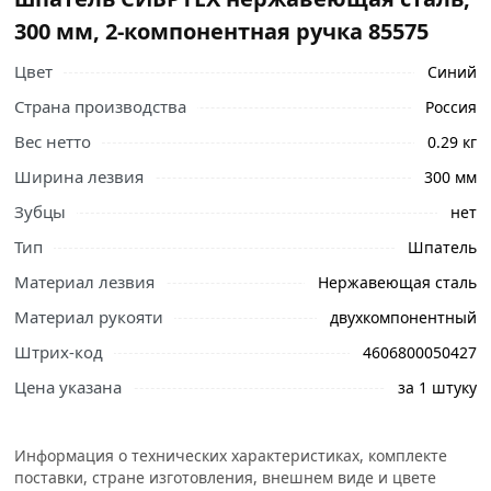
300 мм, 2-компонентная ручка 85575
Цвет
Синий
Страна производства
Россия
Вес нетто
0.29 кг
Ширина лезвия
300 мм
Зубцы
нет
Тип
Шпатель
Ознакомьтесь с подробными характеристиками,
Материал лезвия
Нержавеющая сталь
описанием и отзывами о товаре, чтобы сделать
правильный выбор и заказать онлайн. Наши
Материал рукояти
двухкомпонентный
профессиональные менеджеры обработают заказ и
Штрих-код
4606800050427
свяжутся с Вами для согласования условий доставки
Цена указана
за 1 штуку
или самовывоза.
Фасадный шпатель СИБРТЕХ нержавеющая сталь, 300
Информация о технических характеристиках, комплекте
мм, 2-компонентная ручка 85575 предназначен для
поставки, стране изготовления, внешнем виде и цвете
нанесения, выравнивания и сглаживания отделочных