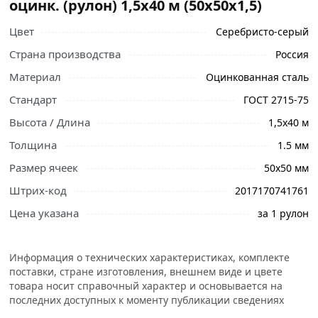
оцинк. (рулон) 1,5х40 м (50х50х1,5)
Цвет
Серебристо-серый
Страна производства
Россия
Материал
Оцинкованная сталь
Стандарт
ГОСТ 2715-75
Высота / Длина
1,5х40 м
Толщина
1.5 мм
Размер ячеек
50х50 мм
Штрих-код
2017170741761
Цена указана
за 1 рулон
Ознакомьтесь с подробными характеристиками,
Информация о технических характеристиках, комплекте
описанием и отзывами о товаре, чтобы сделать
поставки, стране изготовления, внешнем виде и цвете
правильный выбор и заказать онлайн. Наши
товара носит справочный характер и основывается на
профессиональные менеджеры обработают заказ и
последних доступных к моменту публикации сведениях
свяжутся с Вами для согласования условий доставки