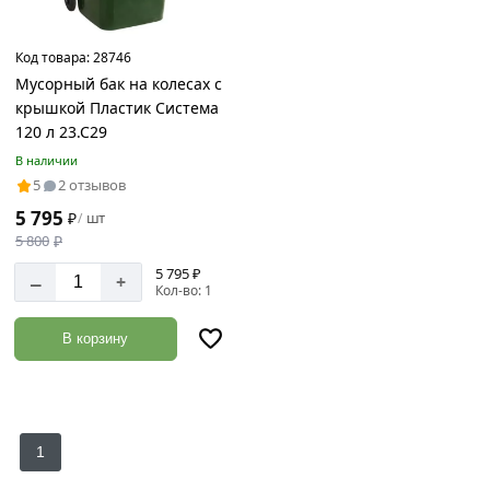
Код товара:
28746
Мусорный бак на колесах с
крышкой Пластик Система
120 л 23.C29
В наличии
5
2 отзывов
5 795
₽
шт
/
5 800
₽
5 795 ₽
–
+
Кол-во: 1
В корзину
1