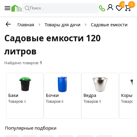
×
0
0
Фильтры
Поиск ..
Главная
Товары для дачи
Садовые емкости
В
Со
наличии
скидкой
Садовые емкости 120
литров
Цена
Найдено товаров:
1
руб.
—
Баки
Бочки
Ведра
Корыт
Бренды
Товаров
Товаров
Товаров
Товаров
3
8
9
Пластик
Система
Популярные подборки
Цвет