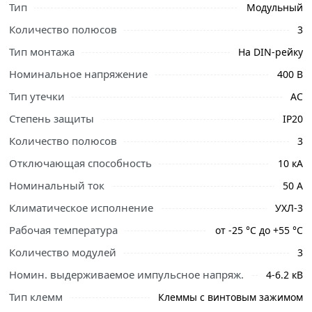
Тип
Модульный
Количество полюсов
3
Тип монтажа
На DIN-рейку
Ознакомьтесь с подробными характеристиками,
Номинальное напряжение
400 В
описанием и отзывами о товаре, чтобы сделать
Тип утечки
АС
правильный выбор и заказать онлайн. Наши
Степень защиты
IP20
профессиональные менеджеры обработают заказ и
свяжутся с Вами для согласования условий доставки
Количество полюсов
3
или самовывоза.
Отключающая способность
10 кА
Условия доставки и цены на товар Рубильник 3-
Номинальный ток
50 А
полюсный ABB SHD203/50 из категории
Рубильники и
Климатическое исполнение
УХЛ-3
комплектующие
действительны в Москве и области.
Рабочая температура
от -25 °C до +55 °C
Количество модулей
3
Номин. выдерживаемое импульсное напряж.
4-6.2 кВ
Тип клемм
Клеммы с винтовым зажимом