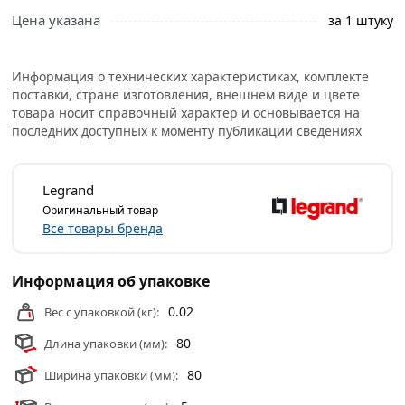
свяжутся с Вами для согласования условий доставки
Цена указана
за 1 штуку
или самовывоза.
Это стильный и функциональный элемент для
Информация о технических характеристиках, комплекте
установки электрооборудования, например, розеток,
поставки, стране изготовления, внешнем виде и цвете
выключателей и других аксессуаров. Рамка 1 пост
товара носит справочный характер и основывается на
Legrand VALENA, алюминий имеет элегантный
последних доступных к моменту публикации сведениях
металлический вид, хорошо вписывающийся в
различные интерьерные решения, будь то
современный или классический стиль. Рамка
Legrand
изготовлена из термопласта стойкого к
Оригинальный товар
ультрафиолетовым лучам.
Все товары бренда
Условия доставки и цены на товар Рамка 1 пост Legrand
VALENA, алюминий из категории
Розетки внутренние
Информация об упаковке
действительны в Москве и области.
0.02
Вес с упаковкой (кг):
80
Длина упаковки (мм):
80
Ширина упаковки (мм):