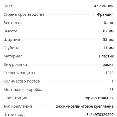
Цвет
Алюминий
Страна производства
Франция
Вес нетто
0.1 кг
Высота
82 мм
Ширина
82 мм
Глубина
11 мм
Материал
Пластик
Вид розетки
рамка
Степень защиты
IP20
Количество постов
1
Монтажная коробка
68
Ознакомьтесь с подробными характеристиками,
Ориентация
горизонтальная
описанием и отзывами о товаре, чтобы сделать
правильный выбор и заказать онлайн. Наши
Тип крепления
Зажимное/винтовое крепление
профессиональные менеджеры обработают заказ и
Штрих-код
3414970329509