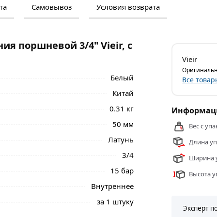
та
Самовывоз
Условия возврата
м и отзывами о товаре, чтобы сделать
нальные менеджеры обработают заказ и
 самовывоза.
я поршневой 3/4" Vieir, с
шневой 3/4" Vieir, с выходом под
Vieir
ны в Москве и области.
Оригинальн
Белый
Все товар
Китай
0.31 кг
Информаци
50 мм
Вес с упа
Латунь
Длина уп
3/4
Ширина у
15 бар
Высота у
Внутреннее
за 1 штуку
Эксперт п