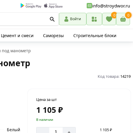
info@stroydwor.ru
0
0
Войти
Цемент и смеси
Саморезы
Строительные блоки
м под манометр
анометр
Код товара:
14219
Цена за шт
1 105 ₽
В наличии
Белый
1 105 ₽
-
+