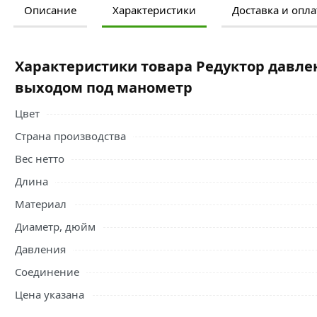
Описание
Характеристики
Доставка и опла
Ознакомьтесь с подробными характеристиками, описание
правильный выбор и заказать онлайн. Наши профессио
свяжутся с Вами для согласования условий доставки или
Характеристики товара Редуктор давлени
Условия доставки и цены на товар Редуктор давления пор
выходом под манометр
манометр из категории
Редукторы давления
действитель
Цвет
Страна производства
Вес нетто
Длина
Материал
Диаметр, дюйм
Давления
Соединение
Цена указана