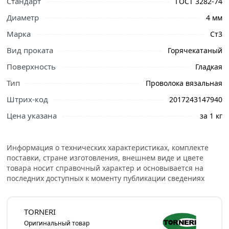
Стандарт
ГОСТ 3282-74
Диаметр
4 мм
Марка
Ст3
Вид проката
Горячекатаный
Поверхность
Гладкая
Тип
Проволока вязальная
Штрих-код
2017243147940
Цена указана
за 1 кг
Информация о технических характеристиках, комплекте
Ознакомьтесь с подробными характеристиками,
поставки, стране изготовления, внешнем виде и цвете
товара носит справочный характер и основывается на
описанием и отзывами о товаре, чтобы сделать
последних доступных к моменту публикации сведениях
правильный выбор и заказать онлайн. Наши
профессиональные менеджеры обработают заказ и
свяжутся с Вами для согласования условий доставки
TORNERI
или самовывоза.
Оригинальный товар