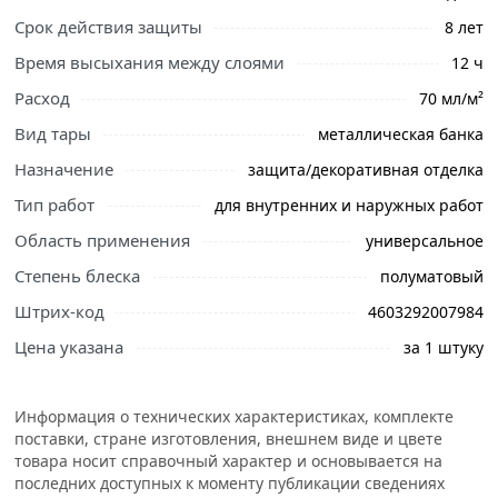
профессиональные менеджеры обработают заказ и
Срок действия защиты
8 лет
свяжутся с Вами для согласования условий доставки
Время высыхания между слоями
или самовывоза.
12 ч
Расход
70 мл/м²
Деревозащитное средство Текстурол тиксо рябина 3л
90002002856 декоративно-защитная, полукроющая,
Вид тары
металлическая банка
экологичная пропитка-антисептик для деревянных
Назначение
защита/декоративная отделка
изделий и конструкций, обшивочных досок, стеновых
Тип работ
для внутренних и наружных работ
панелей, деревянных фасадов, заборов, плинтусов,
ДВП, ДСП, фанеры, шпоны.
Область применения
универсальное
Защищает от интенсивных атмосферных воздействий,
Степень блеска
полуматовый
образуя на поверхности воздухопроницаемую
Штрих-код
4603292007984
водоотталкивающую пленку.
Цена указана
за 1 штуку
Условия доставки и цены на товар Деревозащитное
средство Текстурол тиксо рябина 3л 90002002856 из
Информация о технических характеристиках, комплекте
категории
Пропитки
действительны в Москве и
поставки, стране изготовления, внешнем виде и цвете
области.
товара носит справочный характер и основывается на
последних доступных к моменту публикации сведениях