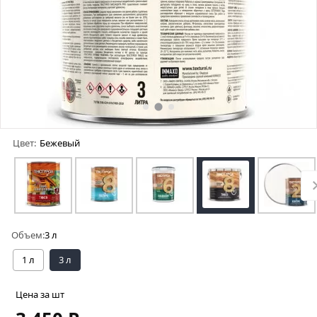
Цвет:
Бежевый
Объем:
3 л
1 л
3 л
Цена за шт