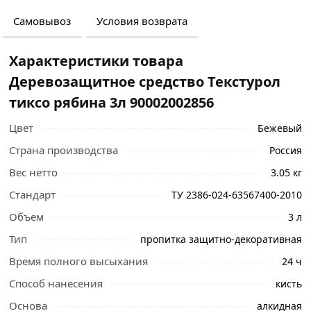
Самовывоз
Условия возврата
Характеристики товара
Деревозащитное средство Текстурол
тиксо рябина 3л 90002002856
Цвет
Бежевый
Страна производства
Россия
Вес нетто
3.05 кг
Стандарт
ТУ 2386-024-63567400-2010
Объем
3 л
Тип
пропитка защитно-декоративная
Время полного высыхания
24 ч
Ознакомьтесь с подробными характеристиками,
Способ нанесения
кисть
описанием и отзывами о товаре, чтобы сделать
правильный выбор и заказать онлайн. Наши
Основа
алкидная