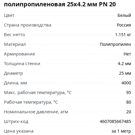
полипропиленовая 25х4.2 мм PN 20
Цвет
Белый
Страна производства
Россия
Вес нетто
1.151 кг
Материал
Полипропилен
Армирование
Нет
Ознакомьтесь с подробными характеристиками,
Толщина стенки
4.2 мм
описанием и отзывами о товаре, чтобы сделать
правильный выбор и заказать онлайн. Наши
Диаметр
25 мм
профессиональные менеджеры обработают заказ и
Длина, мм
4000
свяжутся с Вами для согласования условий доставки
Макс. рабочая температура, °С
95
или самовывоза.
Рабочая температура, °С
80
Условия доставки и цены на товар Труба
Номинальное давление, атм
20
полипропиленовая 25х4.2 мм PN 20 из категории
Полипропиленовые трубы
действительны в Москве и
Штрих-код
4607085667485
области.
Цена указана
за 1 метр