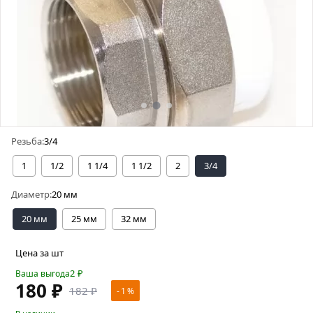
Резьба:
3/4
1
1/2
1 1/4
1 1/2
2
3/4
Диаметр:
20 мм
20 мм
25 мм
32 мм
Цена за шт
2
₽
Ваша выгода
180 ₽
182 ₽
- 1 %