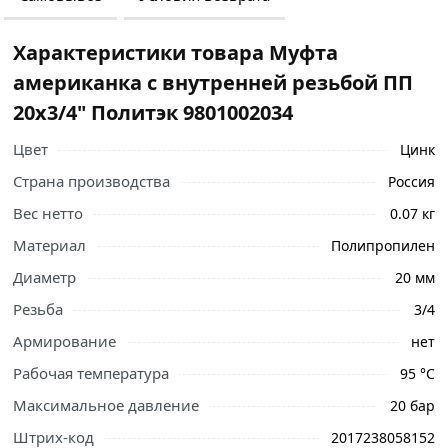
Характеристики товара Муфта
американка с внутренней резьбой ПП
20х3/4" Политэк 9801002034
Цвет
Цинк
Страна производства
Россия
Вес нетто
0.07 кг
Материал
Полипропилен
Диаметр
20 мм
Резьба
3/4
Армирование
нет
Рабочая температура
95 °C
Максимальное давление
20 бар
Ознакомьтесь с подробными характеристиками,
Штрих-код
2017238058152
описанием и отзывами о товаре, чтобы сделать