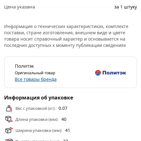
правильный выбор и заказать онлайн. Наши
Цена указана
за 1 штуку
профессиональные менеджеры обработают заказ и
свяжутся с Вами для согласования условий доставки
или самовывоза.
Информация о технических характеристиках, комплекте
поставки, стране изготовления, внешнем виде и цвете
Условия доставки и цены на товар Муфта американка с
товара носит справочный характер и основывается на
внутренней резьбой ПП 20х3/4" Политэк 9801002034 из
последних доступных к моменту публикации сведениях
категории
Полипропиленовые фитинги
действительны
в Москве и области.
Политэк
Оригинальный товар
Все товары бренда
Информация об упаковке
0.07
Вес с упаковкой (кг):
40
Длина упаковки (мм):
41
Ширина упаковки (мм):