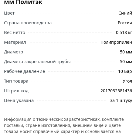
мм Политэк
Цвет
Синий
Страна производства
Россия
Вес нетто
0.518 кг
Материал
Полипропилен
Ознакомьтесь с подробными характеристиками,
Диаметр
50 мм
описанием и отзывами о товаре, чтобы сделать
правильный выбор и заказать онлайн. Наши
Диаметр закрепляемой трубы
50 мм
профессиональные менеджеры обработают заказ и
Рабочее давление
10 Бар
свяжутся с Вами для согласования условий доставки
Тип товара
Угол
или самовывоза.
Штрих-код
2017032581436
Условия доставки и цены на товар Угол ПНД 50х50 мм
Политэк из категории
Фитинги ПНД
действительны в
Цена указана
за 1 штуку
Москве и области.
Информация о технических характеристиках, комплекте
поставки, стране изготовления, внешнем виде и цвете
товара носит справочный характер и основывается на