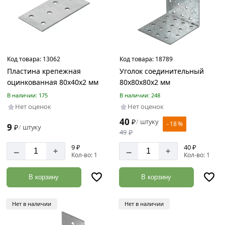
мм
80
мм
Код товара:
13062
Код товара:
18789
Толщина
Пластина крепежная
Уголок соединительный
оцинкованная 80х40х2 мм
80х80х80х2 мм
2
В наличии: 175
В наличии: 248
мм
Нет оценок
Нет оценок
40
₽
штуку
/
- 18 %
9
₽
штуку
/
49
₽
Ширина
9 ₽
40 ₽
–
–
металла
+
+
Кол-во: 1
Кол-во: 1
40
мм
В корзину
В корзину
80
мм
Нет в наличии
Нет в наличии
90