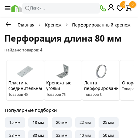
×
0
0
Фильтры
Поиск ..
Главная
Крепеж
Перфорированный крепеж
В
Со
наличии
скидкой
Перфорация длина 80 мм
Найдено товаров:
4
Цена
руб.
—
Пластина
Крепежные
Лента
Опора 
соединительная
уголки
перфорированная
Товаров
Товаров
Товаров
Товаров
40
75
8
Бренды
Tech-
Популярные подборки
Зубр
Krep
15 мм
18 мм
20 мм
22 мм
25 мм
Цвет
28 мм
30 мм
32 мм
40 мм
50 мм