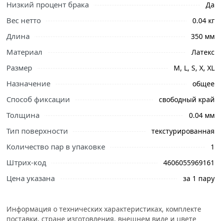
Низкий процент брака
Да
Вес нетто
0.04 кг
Длина
350 мм
Материал
Латекс
Размер
M, L, S, X, XL
Назначение
общее
Способ фиксации
свободный край
Толщина
0.04 мм
Ознакомьтесь с подробными характеристиками,
описанием и отзывами о товаре, чтобы сделать
Тип поверхности
текстурированная
правильный выбор и заказать онлайн. Наши
Количество пар в упаковке
1
профессиональные менеджеры обработают заказ и
свяжутся с Вами для согласования условий доставки
Штрих-код
4606055969161
или самовывоза.
Цена указана
за 1 пару
Перчатки хозяйственные резиновые AVIORA 402-569
изготовлены из прочного латекса, который
Информация о технических характеристиках, комплекте
препятствует проникновению вредных веществ на кожу
поставки, стране изготовления, внешнем виде и цвете