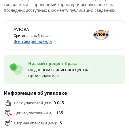
рук. Это гарантирует безопасность во время
товара носит справочный характер и основывается на
использования.
последних доступных к моменту публикации сведениях
Они предназначены для защиты рук от бытовой химии,
воды и загрязнений. Широко применяются в
AVIORA
строительных работах и уборке.
Оригинальный товар
Все товары бренда
Условия доставки и цены на товар Перчатки
хозяйственные резиновые AVIORA 402-569 из категории
Перчатки и рукавицы
действительны в Москве и
Низкий процент брака
области.
по данным сервисного центра
производителя
Информация об упаковке
0.045
Вес с упаковкой (кг):
135
Длина упаковки (мм):
5
Ширина упаковки (мм):