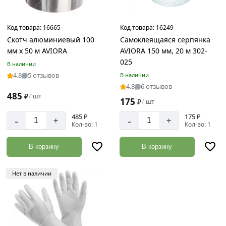
Код товара:
16665
Код товара:
16249
Скотч алюминиевый 100
Самоклеящаяся серпянка
мм х 50 м AVIORA
AVIORA 150 мм, 20 м 302-
025
В наличии
4.8
5 отзывов
В наличии
4.8
6 отзывов
485
₽
шт
/
175
₽
шт
/
485 ₽
175 ₽
-
-
+
+
Кол-во: 1
Кол-во: 1
В корзину
В корзину
Нет в наличии