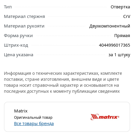
Тип
Отвертка
Материал стержня
CrV
Материал рукояти
Двухкомпонентный
Ознакомьтесь с подробными характеристиками,
описанием и отзывами о товаре, чтобы сделать
Форма ручки
Прямая
правильный выбор и заказать онлайн. Наши
Штрих-код
4044996017365
профессиональные менеджеры обработают заказ и
свяжутся с Вами для согласования условий доставки
Цена указана
за 1 штуку
или самовывоза.
Отвертка Anti-Slip Ph2х150 мм MATRIX 12250
Информация о технических характеристиках, комплекте
используется для работы с крепежными элементами, в
поставки, стране изготовления, внешнем виде и цвете
товара носит справочный характер и основывается на
основе которых лежит крестовой профиль. Изделие
последних доступных к моменту публикации сведениях
состоит из прочного хромованадиевого стержня и
удобной двухкомпонентной ручки. Обе части надежно
соединены между собой.
Matrix
Оригинальный товар
Инструмент защищен от воздействия коррозии
Все товары бренда
благодаря хромоникелевому покрытию, что
гарантирует более продолжительный срок службы.