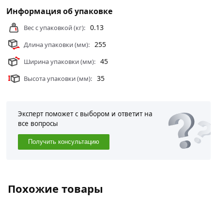
Информация об упаковке
Условия доставки и цены на товар Отвертка Anti-Slip
Ph2х150 мм MATRIX 12250 из категории
Отвертки
0.13
Вес с упаковкой (кг):
действительны в Москве и области.
255
Длина упаковки (мм):
45
Ширина упаковки (мм):
35
Высота упаковки (мм):
Эксперт поможет с выбором и ответит на
все вопросы
Получить консультацию
Похожие товары