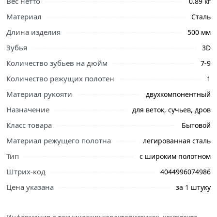
Вес нетто
0.89 кг
Материал
Сталь
Длина изделия
500 мм
Зубья
3D
Количество зубьев на дюйм
7-9
Ознакомьтесь с подробными характеристиками,
Количество режущих полотен
1
описанием и отзывами о товаре, чтобы сделать
правильный выбор и заказать онлайн. Наши
Материал рукояти
двухкомпонентный
профессиональные менеджеры обработают заказ и
Назначение
для веток, сучьев, дров
свяжутся с Вами для согласования условий доставки
Класс товара
Бытовой
или самовывоза.
Материал режущего полотна
легированная сталь
Ножовка по дереву СИБРТЕХ Зубец, 500 мм 23815 -
Тип
с широким полотном
незаменимый ручной инструмент при работе с
деревянными строительными и отделочными
Штрих-код
4044996074986
материалами. Также ее можно использовать на дачном
Цена указана
за 1 штуку
участке для обрезки сухи ветвей или заготовки дров.
В частном хозяйстве хорошо иметь пилу длиной до 500