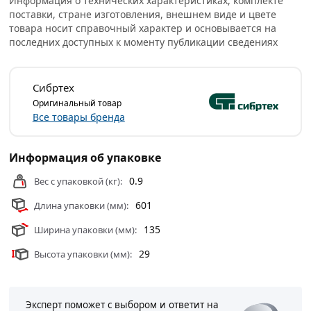
Информация о технических характеристиках, комплекте
мм, а в квартире – около 300. В последнем случае
поставки, стране изготовления, внешнем виде и цвете
инструмент занимает меньше места при хранении.
товара носит справочный характер и основывается на
последних доступных к моменту публикации сведениях
Рукоятка из пластмассы, для удобства оснащена
резиновой накладкой, который делает хват крепче и
защищает кожу от образования мозолей из-за трения.
Сибртех
Оригинальный товар
Условия доставки и цены на товар Ножовка СИБРТЕХ
Все товары бренда
500 мм, каленый зуб 3D, 2-комп. рукоятка 23815 из
категории
Ножовки
действительны в Москве и области.
Информация об упаковке
0.9
Вес с упаковкой (кг):
601
Длина упаковки (мм):
135
Ширина упаковки (мм):
29
Высота упаковки (мм):
Эксперт поможет с выбором и ответит на